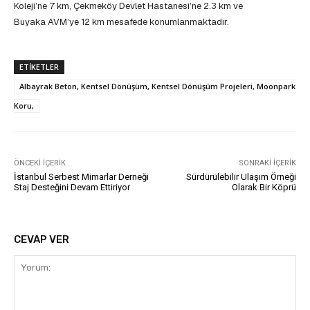
Koleji’ne 7 km, Çekmeköy Devlet Hastanesi’ne 2.3 km ve
Buyaka AVM’ye 12 km mesafede konumlanmaktadır.
ETIKETLER
Albayrak Beton, Kentsel Dönüşüm, Kentsel Dönüşüm Projeleri, Moonpark
Koru,
ÖNCEKI İÇERIK
SONRAKI İÇERIK
İstanbul Serbest Mimarlar Derneği
Sürdürülebilir Ulaşım Örneği
Staj Desteğini Devam Ettiriyor
Olarak Bir Köprü
CEVAP VER