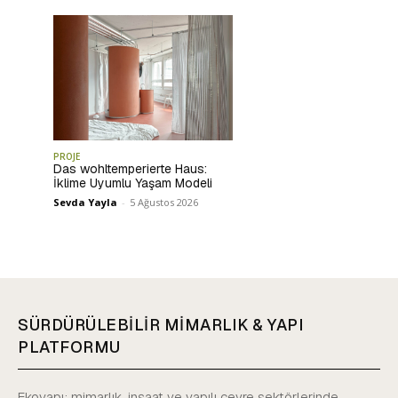
PROJE
Das wohltemperierte Haus:
İklime Uyumlu Yaşam Modeli
Sevda Yayla
-
5 Ağustos 2026
SÜRDÜRÜLEBİLİR MİMARLIK & YAPI
PLATFORMU
Ekoyapı; mimarlık, inşaat ve yapılı çevre sektörlerinde