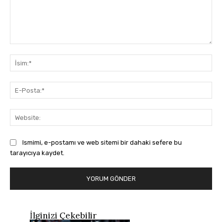
Yorum:
İsi
E-
Pos
Web
Ismimi, e-postamı ve web sitemi bir dahaki sefere bu
tarayıcıya kaydet.
İlginizi Çekebilir