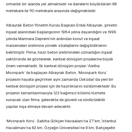
ormanlık bir alanda yer almaktadır ve dairelerin büyüklükleri 68
metrekare ile 110 metrekare arasında değişmektedir.
Albayrak Beton Yönetim Kurulu Başkanı Erdal Albayrak, şirketin
inşaat alanındaki başlangıcının 1984 yılına dayandığını ve 1999
yılında Marmara Depremi’nin ardından konut ve inşaat
malzemeleri üretimine yönelik stratejilerini değiştirdiklerini
belirtmiştir. Firma, hazır beton üretimindeki uzmanlığını inşaat
sektöründe de göstererek, kentsel dönüşüm projelerine büyük
önem vermektedir. İlk kentsel dönüşüm projesi ‘Aletha
Moonpark’ ile başlayan Albayrak Beton, ‘Moonpark Koru’
projesini hayata geçirirken aynı zamanda Üsküdar’da yeni bir
kentsel dönüşüm projesi için de hazırlıklarını sürdürmektedir. Bu
projenin tamamlanmasıyla 122 bağımsız bölümü hizmete
sunacak olan firma, gelecekte de güvenli ve sürdürülebilir
yapılar inşa etmeye devam edecektir.
‘Moonpark Koru’, Sabiha Gökçen Havaalanı’na 27 km, İstanbul
Havalimanı’na 62 km, Özyeğin Üniversitesi’ne 9 km, Bahçeşehir