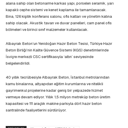
alana sahip olan betonarme karkas yapı, porselen seramik, yarı
kapaklı cephe sistemi ve kenet kaplama ile tamamlanacak.
Bina, 126 kişilik konferans salonu, ofis katları ve yönetim katına
sahip olacak. Akustik tavan ve duvar panelleri, cam panel ofis
bölmeleri ve birinci sınıf malzemeler kullanılacak.
Albayrak Beton’un Yenidoğan Hazır Beton Tesisi, Türkiye Hazır
Beton Birliği’nin Kalite Güvence Sistemi (KGS) denetimlerinde
İsviçre merkezli CSC sertifikasıyla ‘altın’ seviyesinde
belgelendirildi.
40 yıllık tecrübesiyle Albayrak Beton, İstanbul metrolarından
kamu binalarına, altyapıdan eğitim kurumlarına ve nitelikli
gayrimenkul projelerine kadar geniş bir yelpazede hizmet
vermeye devam ediyor. Yıllık 1,5 milyon metreküp beton üretim
kapasitesi ve 111 araçlık makine parkıyla dört hazır beton
santralinde faaliyetlerini sürdürüyor.