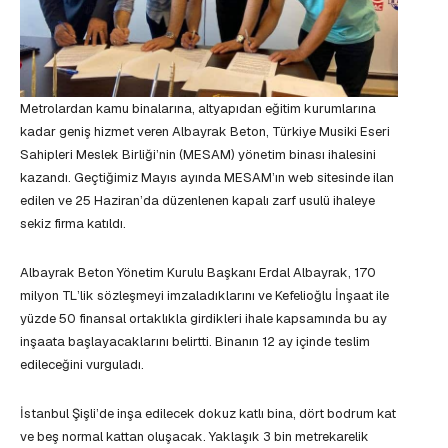
Metrolardan kamu binalarına, altyapıdan eğitim kurumlarına
kadar geniş hizmet veren Albayrak Beton, Türkiye Musiki Eseri
Sahipleri Meslek Birliği’nin (MESAM) yönetim binası ihalesini
kazandı. Geçtiğimiz Mayıs ayında MESAM’ın web sitesinde ilan
edilen ve 25 Haziran’da düzenlenen kapalı zarf usulü ihaleye
sekiz firma katıldı.
Albayrak Beton Yönetim Kurulu Başkanı Erdal Albayrak, 170
milyon TL’lik sözleşmeyi imzaladıklarını ve Kefelioğlu İnşaat ile
yüzde 50 finansal ortaklıkla girdikleri ihale kapsamında bu ay
inşaata başlayacaklarını belirtti. Binanın 12 ay içinde teslim
edileceğini vurguladı.
İstanbul Şişli’de inşa edilecek dokuz katlı bina, dört bodrum kat
ve beş normal kattan oluşacak. Yaklaşık 3 bin metrekarelik