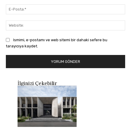
E-
Pos
Web
Ismimi, e-postamı ve web sitemi bir dahaki sefere bu
tarayıcıya kaydet.
İlginizi Çekebilir