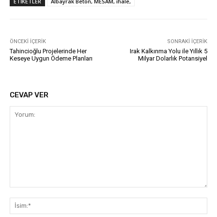
ETIKETLER
Albayrak Beton, MESAM, ihale,
ÖNCEKI İÇERIK
SONRAKI İÇERIK
Tahincioğlu Projelerinde Her
Irak Kalkınma Yolu ile Yıllık 5
Keseye Uygun Ödeme Planları
Milyar Dolarlık Potansiyel
CEVAP VER
Yorum:
İsi