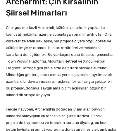
Archermit: Çin Kırsalının
Şiirsel Mimarları
Chengdu merkezli Archermit, kültürel ve turistik yapılar ile
kamusal mekânlar üzerine yoğunlaşan bir mimarlık ofisi. Ofisi
karakterize eden yaklaşım, her projede o yere özgü görsel ve
kültürel imgeler aramak; bunları strüktürel ve mekânsal
kararlara dönüştürmek. Bu yaklaşımı daha önce Longmenshan
Town Woyun Platformu, Mountain Retreat ve Xindu Herbal
Fragrant Cottage gibi projelerde de tutarlı biçimde sürdürdü.
Mimarlığın gösteriş aracı olmak yerine çevresinin ayrılmaz bir
uzantısı gibi davranmasını amaçlayan bir anlayışla şekillenen
bu projeler, doğaya saygılı ama biçim açısından özgün bir
mimari dil ortaya koyuyor.
Feixue Pavyonu, Archermit’in doğadan ilham alan pavyon
mimarisi anlayışının en rafine ve en şiirsel ifadesi. Önceki
projelerde taş, bambu ve toprakla kurulan diyalog, bu kez
beton levhaların armut yaprağına dönüştürülmesiyle bambaşka