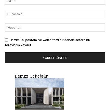
E-
Pos
Web
Ismimi, e-postamı ve web sitemi bir dahaki sefere bu
tarayıcıya kaydet.
İlginizi Çekebilir