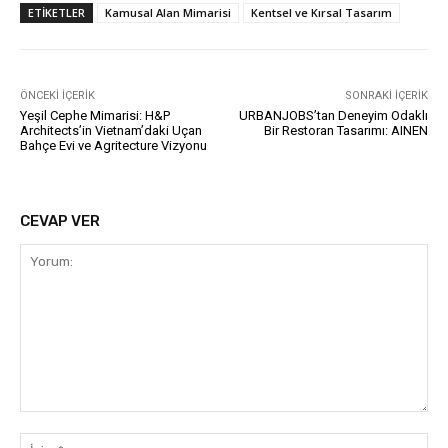
ETIKETLER
Kamusal Alan Mimarisi
Kentsel ve Kırsal Tasarım
ÖNCEKI İÇERIK
SONRAKI İÇERIK
Yeşil Cephe Mimarisi: H&P
URBANJOBS’tan Deneyim Odaklı
Architects’in Vietnam’daki Uçan
Bir Restoran Tasarımı: AINEN
Bahçe Evi ve Agritecture Vizyonu
CEVAP VER
Yorum:
İsi