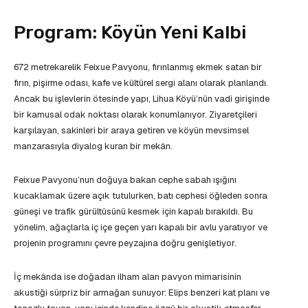
Program: Köyün Yeni Kalbi
672 metrekarelik Feixue Pavyonu, fırınlanmış ekmek satan bir
fırın, pişirme odası, kafe ve kültürel sergi alanı olarak planlandı.
Ancak bu işlevlerin ötesinde yapı, Lihua Köyü’nün vadi girişinde
bir kamusal odak noktası olarak konumlanıyor. Ziyaretçileri
karşılayan, sakinleri bir araya getiren ve köyün mevsimsel
manzarasıyla diyalog kuran bir mekân.
Feixue Pavyonu’nun doğuya bakan cephe sabah ışığını
kucaklamak üzere açık tutulurken, batı cephesi öğleden sonra
güneşi ve trafik gürültüsünü kesmek için kapalı bırakıldı. Bu
yönelim, ağaçlarla iç içe geçen yarı kapalı bir avlu yaratıyor ve
projenin programını çevre peyzajına doğru genişletiyor.
İç mekânda ise doğadan ilham alan pavyon mimarisinin
akustiği sürpriz bir armağan sunuyor: Elips benzeri kat planı ve