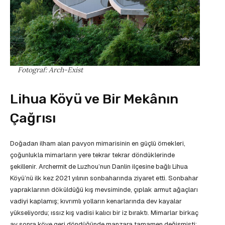
Fotograf: Arch-Exist
Lihua Köyü ve Bir Mekânın
Çağrısı
Doğadan ilham alan pavyon mimarisinin en güçlü örnekleri,
çoğunlukla mimarların yere tekrar tekrar döndüklerinde
şekillenir. Archermit de Luzhou’nun Danlin ilçesine bağlı Lihua
Köyü’nü ilk kez 2021 yılının sonbaharında ziyaret etti. Sonbahar
yapraklarının döküldüğü kış mevsiminde, çıplak armut ağaçları
vadiyi kaplamış; kıvrımlı yolların kenarlarında dev kayalar
yükseliyordu; ıssız kış vadisi kalıcı bir iz bıraktı. Mimarlar birkaç
ay sonra köye geri döndüğünde manzara tamamen değişmişti: