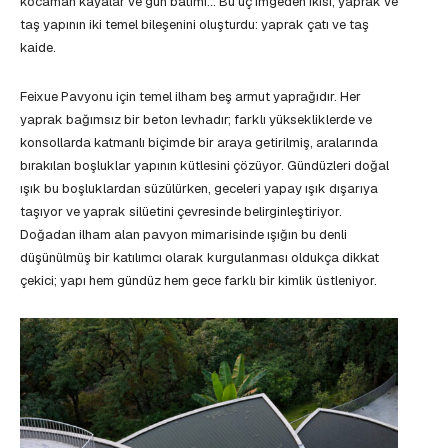
kocaman kayalar ve gün batımı… Bu üç imgeden ikisi; yaprak ve
taş yapının iki temel bileşenini oluşturdu: yaprak çatı ve taş
kaide.
Feixue Pavyonu için temel ilham beş armut yaprağıdır. Her
yaprak bağımsız bir beton levhadır; farklı yüksekliklerde ve
konsollarda katmanlı biçimde bir araya getirilmiş, aralarında
bırakılan boşluklar yapının kütlesini çözüyor. Gündüzleri doğal
ışık bu boşluklardan süzülürken, geceleri yapay ışık dışarıya
taşıyor ve yaprak silüetini çevresinde belirginleştiriyor.
Doğadan ilham alan pavyon mimarisinde ışığın bu denli
düşünülmüş bir katılımcı olarak kurgulanması oldukça dikkat
çekici; yapı hem gündüz hem gece farklı bir kimlik üstleniyor.