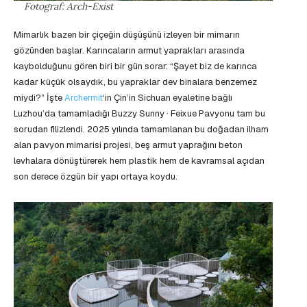
Fotograf: Arch-Exist
Mimarlık bazen bir çiçeğin düşüşünü izleyen bir mimarın
gözünden başlar. Karıncaların armut yaprakları arasında
kaybolduğunu gören biri bir gün sorar: “Şayet biz de karınca
kadar küçük olsaydık, bu yapraklar dev binalara benzemez
miydi?” İşte
Archermit
‘in Çin’in Sichuan eyaletine bağlı
Luzhou’da tamamladığı Buzzy Sunny · Feixue Pavyonu tam bu
sorudan filizlendi. 2025 yılında tamamlanan bu doğadan ilham
alan pavyon mimarisi projesi, beş armut yaprağını beton
levhalara dönüştürerek hem plastik hem de kavramsal açıdan
son derece özgün bir yapı ortaya koydu.