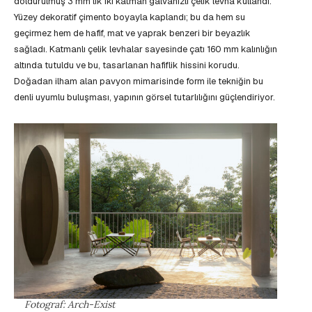
doldurulmuş 3 mm’lik iki katman galvanizli çelik levha kullandı.
Yüzey dekoratif çimento boyayla kaplandı; bu da hem su
geçirmez hem de hafif, mat ve yaprak benzeri bir beyazlık
sağladı. Katmanlı çelik levhalar sayesinde çatı 160 mm kalınlığın
altında tutuldu ve bu, tasarlanan hafiflik hissini korudu.
Doğadan ilham alan pavyon mimarisinde form ile tekniğin bu
denli uyumlu buluşması, yapının görsel tutarlılığını güçlendiriyor.
Fotograf: Arch-Exist