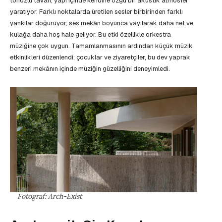
tonozlu tavan, yapı içinde kendine özgü bir akustik atmosfer
yaratıyor. Farklı noktalarda üretilen sesler birbirinden farklı
yankılar doğuruyor; ses mekân boyunca yayılarak daha net ve
kulağa daha hoş hale geliyor. Bu etki özellikle orkestra
müziğine çok uygun. Tamamlanmasının ardından küçük müzik
etkinlikleri düzenlendi; çocuklar ve ziyaretçiler, bu dev yaprak
benzeri mekânın içinde müziğin güzelliğini deneyimledi.
Fotograf: Arch-Exist