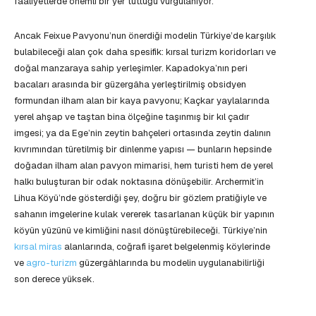
faaliyetlerde önemli bir yer tuttuğu vurgulanıyor.
Ancak Feixue Pavyonu’nun önerdiği modelin Türkiye’de karşılık
bulabileceği alan çok daha spesifik: kırsal turizm koridorları ve
doğal manzaraya sahip yerleşimler. Kapadokya’nın peri
bacaları arasında bir güzergâha yerleştirilmiş obsidyen
formundan ilham alan bir kaya pavyonu; Kaçkar yaylalarında
yerel ahşap ve taştan bina ölçeğine taşınmış bir kıl çadır
imgesi; ya da Ege’nin zeytin bahçeleri ortasında zeytin dalının
kıvrımından türetilmiş bir dinlenme yapısı — bunların hepsinde
doğadan ilham alan pavyon mimarisi, hem turisti hem de yerel
halkı buluşturan bir odak noktasına dönüşebilir. Archermit’in
Lihua Köyü’nde gösterdiği şey, doğru bir gözlem pratiğiyle ve
sahanın imgelerine kulak vererek tasarlanan küçük bir yapının
köyün yüzünü ve kimliğini nasıl dönüştürebileceği. Türkiye’nin
kırsal miras
alanlarında, coğrafi işaret belgelenmiş köylerinde
ve
agro-turizm
güzergâhlarında bu modelin uygulanabilirliği
son derece yüksek.