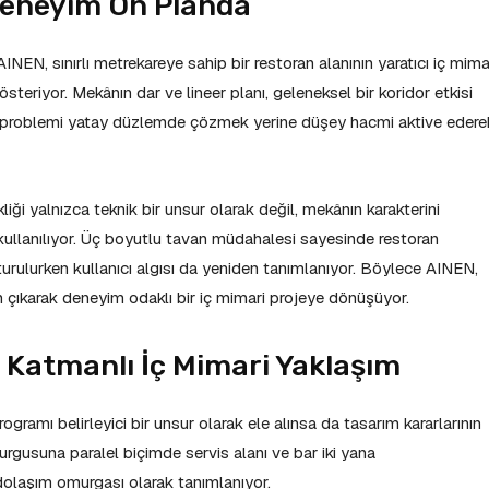
Deneyim Ön Planda
NEN, sınırlı metrekareye sahip bir restoran alanının yaratıcı iç mima
teriyor. Mekânın dar ve lineer planı, geleneksel bir koridor etkisi
problemi yatay düzlemde çözmek yerine düşey hacmi aktive edere
i yalnızca teknik bir unsur olarak değil, mekânın karakterini
 kullanılıyor. Üç boyutlu tavan müdahalesi sayesinde restoran
şturulurken kullanıcı algısı da yeniden tanımlanıyor. Böylece AINEN,
 çıkarak deneyim odaklı bir iç mimari projeye dönüşüyor.
atmanlı İç Mimari Yaklaşım
gramı belirleyici bir unsur olarak ele alınsa da tasarım kararlarının
urgusuna paralel biçimde servis alanı ve bar iki yana
dolaşım omurgası olarak tanımlanıyor.