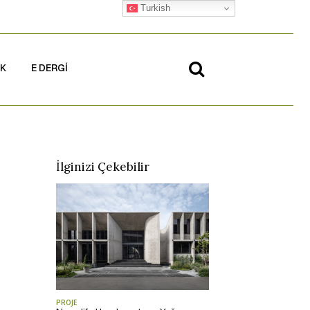
Turkish
İK
E DERGİ
İlginizi Çekebilir
PROJE