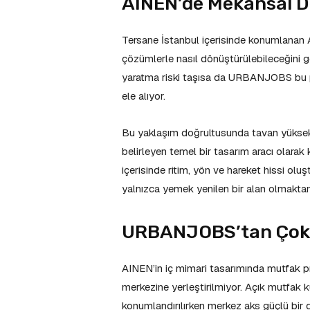
AINEN’de Mekânsal 
Tersane İstanbul içerisinde konumlanan AI
çözümlerle nasıl dönüştürülebileceğini gös
yaratma riski taşısa da URBANJOBS bu 
ele alıyor.
Bu yaklaşım doğrultusunda tavan yüksekliğ
belirleyen temel bir tasarım aracı olarak
içerisinde ritim, yön ve hareket hissi olu
yalnızca yemek yenilen bir alan olmaktan
URBANJOBS’tan Çok K
AINEN’in iç mimari tasarımında mutfak pro
merkezine yerleştirilmiyor. Açık mutfak k
konumlandırılırken merkez aks güçlü bir 