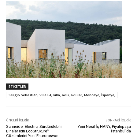
ETIKETLER
Sergio Sebastián, Villa EA, villa, avlu, avlular, Moncayo, İspanya,
ÖNCEKI İÇERIK
SONRAKI İÇERIK
Schneider Electric, Sürdürülebilir
Yeni Nesil İş HAN’ı, Piyalepaşa
Binalar için EcoStruxure™
İstanbul’da
Çözümlerini Yeni Entegrasyon