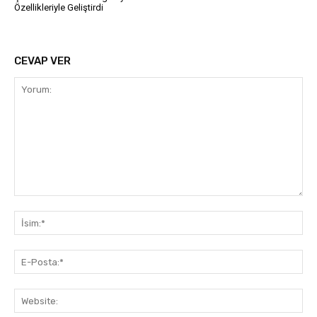
Özellikleriyle Geliştirdi
CEVAP VER
Yorum:
İsi
E-
Pos
Web