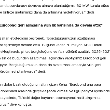
arısında peyderpey devreye almayı planladığımız 60 MW kurulu güce
le birlikte üretimimizi daha da artırmayı hedefliyoruz.” dedi.
urobond geri alımlarına yılın ilk yarısında da devam ettik”
alları etkilediğini belirterek, “Borçluluğumuzun azaltılması
çekleştirmeye devam ettik. Bugüne kadar 70 milyon ABD Doları
kleştirerek, şirket borçluluğunu ve faiz yükünü azalttık. 2025-202
izin de bugünden azaltılması açısından yaptığımız Eurobond geri
şıyor. Borçluluğumuzun daha da azaltılması amacıyla yılın geri
sürdürmeyi planlıyoruz” dedi.
ının dolar bazlı olduğunun altını çizen Keha, “Eurobond ana para
nemleri arasında gerçekleşecek olması ve ilgili periyot içerisinde
 sayesinde, TL’deki değer kaybının operasyonel nakit akışımıza
oruz.” diye konuştu.