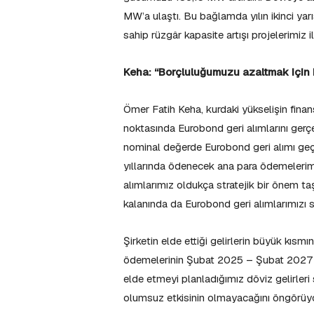
MW’a ulaştı. Bu bağlamda yılın ikinci y
sahip rüzgâr kapasite artışı projelerimiz i
Keha: “Borçluluğumuzu azaltmak için E
Ömer Fatih Keha, kurdaki yükselişin finans
noktasında Eurobond geri alımlarını ger
nominal değerde Eurobond geri alımı geçe
yıllarında ödenecek ana para ödemelerim
alımlarımız oldukça stratejik bir önem ta
kalanında da Eurobond geri alımlarımızı 
Şirketin elde ettiği gelirlerin büyük kısm
ödemelerinin Şubat 2025 – Şubat 2027 dö
elde etmeyi planladığımız döviz gelirleri
olumsuz etkisinin olmayacağını öngörüy