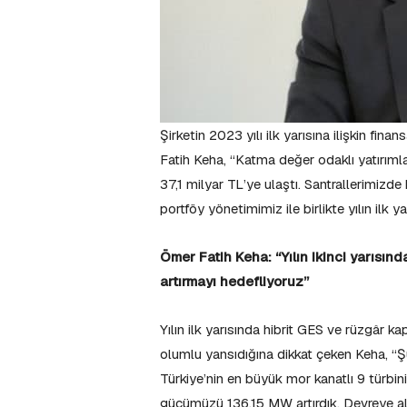
Şirketin 2023 yılı ilk yarısına ilişkin fin
Fatih Keha, “Katma değer odaklı yatırımla
37,1 milyar TL’ye ulaştı. Santrallerimiz
portföy yönetimimiz ile birlikte yılın ilk 
Ömer Fatih Keha: “Yılın ikinci yarısın
artırmayı hedefliyoruz”
Yılın ilk yarısında hibrit GES ve rüzgâr k
olumlu yansıdığına dikkat çeken Keha, “Şu
Türkiye’nin en büyük mor kanatlı 9 türbini
gücümüzü 136,15 MW artırdık. Devreye al