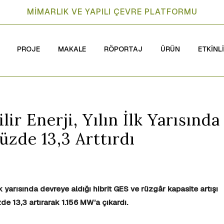
MİMARLIK VE YAPILI ÇEVRE PLATFORMU
PROJE
MAKALE
RÖPORTAJ
ÜRÜN
ETKİNL
ir Enerji, Yılın İlk Yarısında
zde 13,3 Arttırdı
lk yarısında devreye aldığı hibrit GES ve rüzgâr kapasite artışı
zde 13,3 artırarak 1.156 MW’a çıkardı.