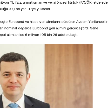
18 milyon TL faiz, amortisman ve vergi öncesi kârlılık (FAVÖK) elde ede
klüğü 37,1 milyar TL’ye yükseldi.
reçte Eurobond ve hisse geri alımlarını sürdüren Aydem Yenilenebilir
ı nominal değerde Eurobond geri alımını gerçekleştirdi. Sene
eri alımları ise 6 milyon 105 bin 26 adete ulaştı.