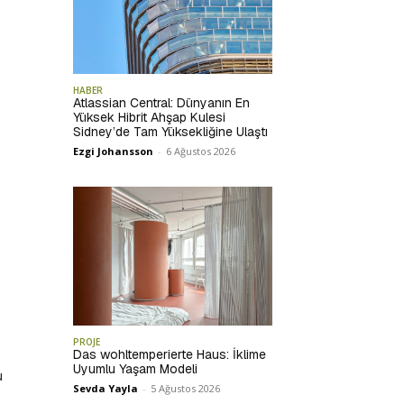
HABER
Atlassian Central: Dünyanın En
Yüksek Hibrit Ahşap Kulesi
Sidney’de Tam Yüksekliğine Ulaştı
Ezgi Johansson
-
6 Ağustos 2026
PROJE
Das wohltemperierte Haus: İklime
Uyumlu Yaşam Modeli
u
Sevda Yayla
-
5 Ağustos 2026