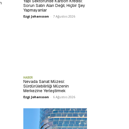
Yapı Sektöründe Karbon Kredisi:
n
Sorun Satın Alan Değil, Hiçbir Şey
Yapmayanlar
Ezgi Johansson
-
7 Ağustos 2026
HABER
Nevada Sanat Müzesi:
Sürdürülebilirliği Müzenin
Merkezine Yerleştirmek
Ezgi Johansson
-
6 Ağustos 2026