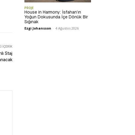
PROJE
House in Harmony: İsfahan’ın
Yoğun Dokusunda İçe Dönük Bir
Sığınak
Ezgi Johansson
-
4 Ağustos 2026
 İÇERIK
lı Staj
anacak