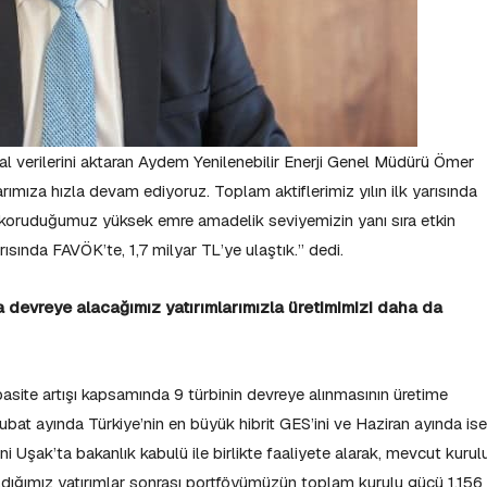
ansal verilerini aktaran Aydem Yenilenebilir Enerji Genel Müdürü Ömer
rımıza hızla devam ediyoruz. Toplam aktiflerimiz yılın ilk yarısında
de koruduğumuz yüksek emre amadelik seviyemizin yanı sıra etkin
yarısında FAVÖK’te, 1,7 milyar TL’ye ulaştık.” dedi.
da devreye alacağımız yatırımlarımızla üretimimizi daha da
apasite artışı kapsamında 9 türbinin devreye alınmasının üretime
bat ayında Türkiye’nin en büyük hibrit GES’ini ve Haziran ayında ise
ni Uşak’ta bakanlık kabulü ile birlikte faaliyete alarak, mevcut kurul
dığımız yatırımlar sonrası portföyümüzün toplam kurulu gücü 1.156