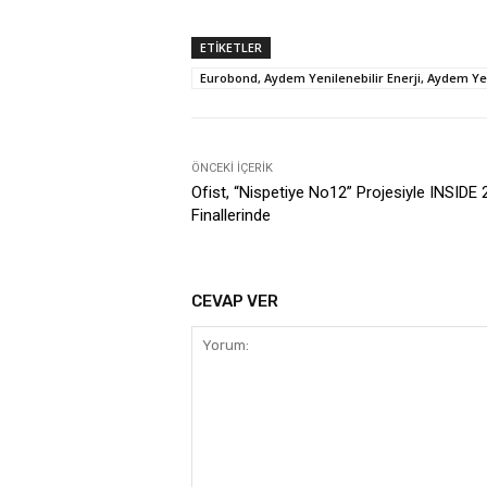
ETIKETLER
Eurobond, Aydem Yenilenebilir Enerji, Aydem Ye
ÖNCEKI İÇERIK
Ofist, “Nispetiye No12” Projesiyle INSIDE
Finallerinde
CEVAP VER