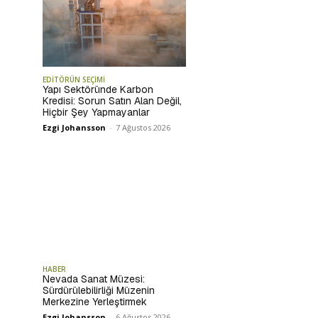
EDİTÖRÜN SEÇİMİ
Yapı Sektöründe Karbon
Kredisi: Sorun Satın Alan Değil,
Hiçbir Şey Yapmayanlar
Ezgi Johansson
-
7 Ağustos 2026
HABER
Nevada Sanat Müzesi:
Sürdürülebilirliği Müzenin
Merkezine Yerleştirmek
Ezgi Johansson
-
6 Ağustos 2026