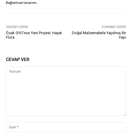
Bağlamsal tasarım,
ÖNCEKI İÇERIK
SONRAKI İÇERIK
Özak GYO’nun Yeni Projesi: Hayat
Doğal Malzemelerle Yapılmış Bir
Flora
Yapı
CEVAP VER
Yorum:
İsi