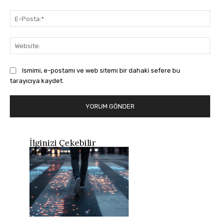
E-
Pos
Web
Ismimi, e-postamı ve web sitemi bir dahaki sefere bu
tarayıcıya kaydet.
İlginizi Çekebilir