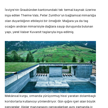
İsviçre’nin Graubünden kantonundaki tek termal kaynak üzerine
inşa edilen Therme Vals, Peter Zumthor’un bağlamsal mimarlığa
olan duyarlılığının etkileyici bir örneğidir. Mağara ya da taş
ocağını andıran mimarisiyle dağlara saygı duruşunda bulunan
yapı, yerel Valser Kuvarsit taşlarıyla inşa edilmiş.
Mekânsal kurgu, ormanda yürüyormuş hissi yaratan dolambaçlı
koridorlarla kullanıcıyı yönlendiriyor. Gün ışığını içeri alan büyük
pencereler, Alpler manzarasını çerçevelerken aynı zamanda iç