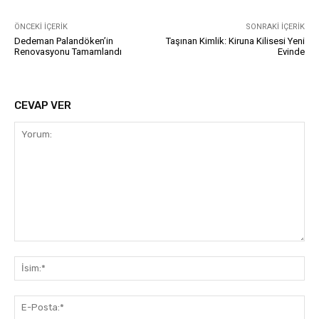
ÖNCEKI İÇERIK
SONRAKI İÇERIK
Dedeman Palandöken’in
Taşınan Kimlik: Kiruna Kilisesi Yeni
Renovasyonu Tamamlandı
Evinde
CEVAP VER
Yorum:
İsi
E-
Pos