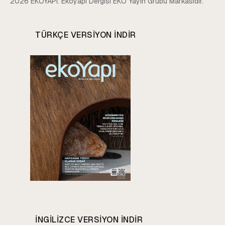
2026 EKOYAPI. Ekoyapı Dergisi EKO Yayın Grubu Markasıdır.
TÜRKÇE VERSIYON INDIR
INGILIZCE VERSIYON INDIR