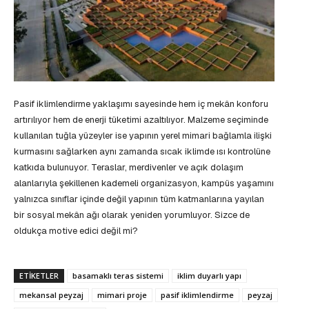
Pasif iklimlendirme yaklaşımı sayesinde hem iç mekân konforu
artırılıyor hem de enerji tüketimi azaltılıyor. Malzeme seçiminde
kullanılan tuğla yüzeyler ise yapının yerel mimari bağlamla ilişki
kurmasını sağlarken aynı zamanda sıcak iklimde ısı kontrolüne
katkıda bulunuyor. Teraslar, merdivenler ve açık dolaşım
alanlarıyla şekillenen kademeli organizasyon, kampüs yaşamını
yalnızca sınıflar içinde değil yapının tüm katmanlarına yayılan
bir sosyal mekân ağı olarak yeniden yorumluyor. Sizce de
oldukça motive edici değil mi?
ETIKETLER
basamaklı teras sistemi
iklim duyarlı yapı
mekansal peyzaj
mimari proje
pasif iklimlendirme
peyzaj