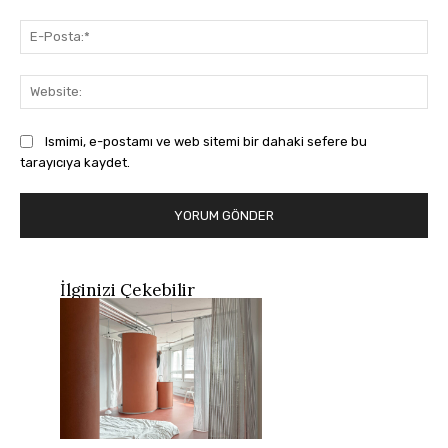
E-
Pos
Web
Ismimi, e-postamı ve web sitemi bir dahaki sefere bu
tarayıcıya kaydet.
İlginizi Çekebilir