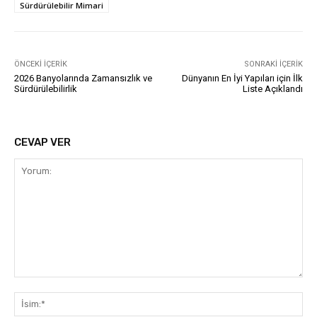
Sürdürülebilir Mimari
ÖNCEKI İÇERIK
SONRAKI İÇERIK
2026 Banyolarında Zamansızlık ve
Dünyanın En İyi Yapıları için İlk
Sürdürülebilirlik
Liste Açıklandı
CEVAP VER
Yorum:
İsi