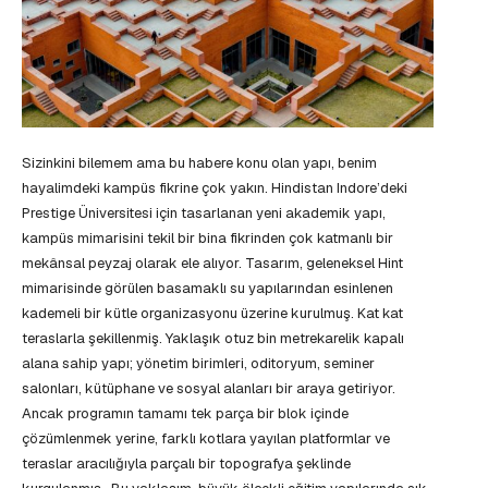
Sizinkini bilemem ama bu habere konu olan yapı, benim
hayalimdeki kampüs fikrine çok yakın. Hindistan Indore’deki
Prestige Üniversitesi için tasarlanan yeni akademik yapı,
kampüs mimarisini tekil bir bina fikrinden çok katmanlı bir
mekânsal peyzaj olarak ele alıyor. Tasarım, geleneksel Hint
mimarisinde görülen basamaklı su yapılarından esinlenen
kademeli bir kütle organizasyonu üzerine kurulmuş. Kat kat
teraslarla şekillenmiş. Yaklaşık otuz bin metrekarelik kapalı
alana sahip yapı; yönetim birimleri, oditoryum, seminer
salonları, kütüphane ve sosyal alanları bir araya getiriyor.
Ancak programın tamamı tek parça bir blok içinde
çözümlenmek yerine, farklı kotlara yayılan platformlar ve
teraslar aracılığıyla parçalı bir topografya şeklinde