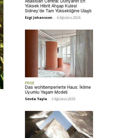
Atlassian Central: Dünyanın En
Yüksek Hibrit Ahşap Kulesi
Sidney’de Tam Yüksekliğine Ulaştı
Ezgi Johansson
-
6 Ağustos 2026
PROJE
Das wohltemperierte Haus: İklime
Uyumlu Yaşam Modeli
Sevda Yayla
-
5 Ağustos 2026