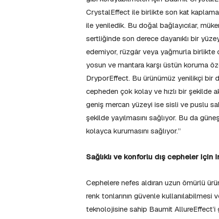
CrystalEffect ile birlikte son kat kaplama
ile yeniledik. Bu doğal bağlayıcılar, mük
sertliğinde son derece dayanıklı bir yüze
edemiyor, rüzgâr veya yağmurla birlikte 
yosun ve mantara karşı üstün koruma özel
DryporEffect. Bu ürünümüz yenilikçi bir 
cepheden çok kolay ve hızlı bir şekilde ak
geniş mercan yüzeyi ise sisli ve puslu s
şekilde yayılmasını sağlıyor. Bu da güneş
kolayca kurumasını sağlıyor.”
Sağlıklı ve konforlu dış cepheler için i
Cephelere nefes aldıran uzun ömürlü ürünle
renk tonlarının güvenle kullanılabilmesi v
teknolojisine sahip Baumit AllureEffect’i 