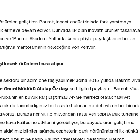
özümleri geliştiren Baumit, inşaat endüstrisinde fark yaratmaya,
k etmeye devam ediyor. Dünyada ilk olan inovatif ürünler tasarlaya
nan ve ‘Baumit Akademi Yollarda’ konseptiyle paydaşlarının her an
varlığıyla mantolamanın geleceğine yön veriyor.
tirecek ürünlere imza atıyor
 sektörü bir adım öne taşıyabilmek adına 2015 yılında Baumit Viv
ye Genel Müdürü Atalay Özdayı
şu bilgileri paylaştı; “Baumit Viva
vrupa’nın en büyük karşılaştırmalı Ar-Ge merkezi olarak faaliyet
larak da tanımladığımız bu tesiste bulunan model evlerin her birind
diyoruz. Burada her yıl 1,5 milyondan fazla veri toplayarak türlerine
e hava kalitesine etkilerini görebiliyor, bu sayede ürün geliştirme
 aldığımız bilgiler ışığında cephelerin canlı görünümlerini ilk günkü
ffect özelliğine sahip Baumit CrystalSet’i geliştirdik. Baumit