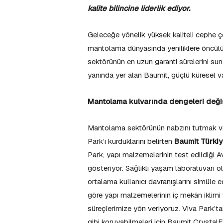
kalite bilincine liderlik ediyor.
Geleceğe yönelik yüksek kaliteli cephe ç
mantolama dünyasında yeniliklere öncülü
sektörünün en uzun garanti sürelerini su
yanında yer alan Baumit, güçlü küresel 
Mantolama kulvarında dengeleri değiş
Mantolama sektörünün nabzını tutmak ve
Park’ı kurduklarını belirten
Baumit Türki
Park, yapı malzemelerinin test edildiği A
gösteriyor. Sağlıklı yaşam laboratuvarı o
ortalama kullanıcı davranışlarını simüle e
göre yapı malzemelerinin iç mekân iklimi v
süreçlerimize yön veriyoruz. Viva Park’tan
gibi koruyabilmeleri için Baumit CrystalE