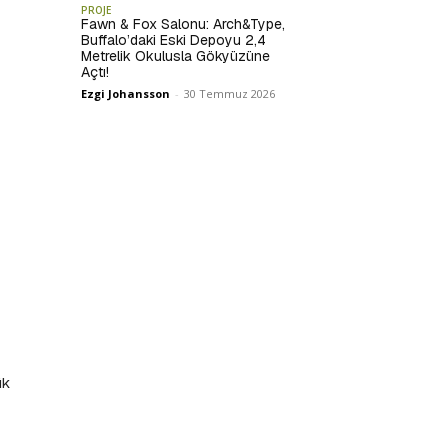
PROJE
Fawn & Fox Salonu: Arch&Type,
Buffalo’daki Eski Depoyu 2,4
Metrelik Okulusla Gökyüzüne
Açtı!
Ezgi Johansson
-
30 Temmuz 2026
ük