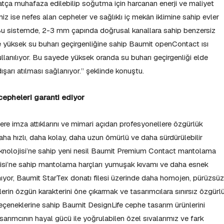
hatça muhafaza edilebilip soğutma için harcanan enerji ve maliyet
miz ise nefes alan cepheler ve sağlıklı iç mekân iklimine sahip evler
 Bu sistemde, 2-3 mm çapında doğrusal kanallara sahip benzersiz
e yüksek su buharı geçirgenliğine sahip Baumit openContact ısı
kullanılıyor. Bu sayede yüksek oranda su buharı geçirgenliği elde
dışarı atılması sağlanıyor.” şeklinde konuştu.
cepheleri garanti ediyor
re imza attıklarını ve mimari açıdan profesyonellere özgürlük
aha hızlı, daha kolay, daha uzun ömürlü ve daha sürdürülebilir
knolojisi’ne sahip yeni nesil Baumit Premium Contact mantolama
ojisi’ne sahip mantolama harçları yumuşak kıvamı ve daha esnek
ıyor, Baumit StarTex donatı filesi üzerinde daha homojen, pürüzsüz
erin özgün karakterini öne çıkarmak ve tasarımcılara sınırsız özgürl
eçeneklerine sahip Baumit DesignLife cephe tasarım ürünlerini
sarımcının hayal gücü ile yoğrulabilen özel sıvalarımız ve fark