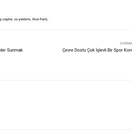
cephe, ısı yalıtımı, Viva Park,
SONRAKI
mler Sunmak
Çevre Dostu Çok İşlevli Bir Spor Ko