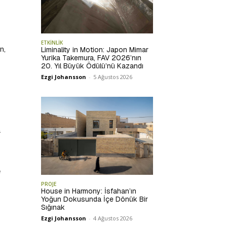
ETKİNLİK
n,
Liminality in Motion: Japon Mimar
Yurika Takemura, FAV 2026’nın
20. Yıl Büyük Ödülü’nü Kazandı
Ezgi Johansson
-
5 Ağustos 2026
a
e
PROJE
House in Harmony: İsfahan’ın
Yoğun Dokusunda İçe Dönük Bir
Sığınak
Ezgi Johansson
-
4 Ağustos 2026