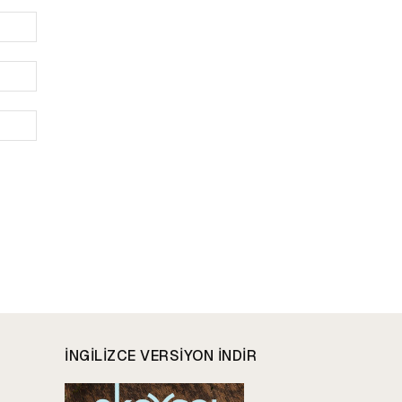
İsim:*
E-
Posta:*
Website:
INGILIZCE VERSIYON INDIR