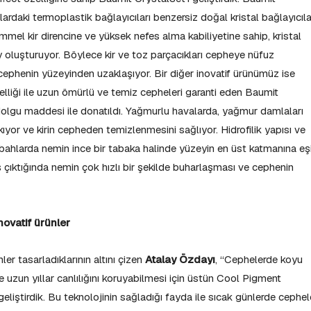
lardaki termoplastik bağlayıcıları benzersiz doğal kristal bağlayıcıla
emmel kir direncine ve yüksek nefes alma kabiliyetine sahip, kristal
y oluşturuyor. Böylece kir ve toz parçacıkları cepheye nüfuz
cephenin yüzeyinden uzaklaşıyor. Bir diğer inovatif ürünümüz ise
liği ile uzun ömürlü ve temiz cepheleri garanti eden Baumit
dolgu maddesi ile donatıldı. Yağmurlu havalarda, yağmur damlaları
ıyor ve kirin cepheden temizlenmesini sağlıyor. Hidrofilik yapısı ve
abahlarda nemin ince bir tabaka halinde yüzeyin en üst katmanına eş
 çıktığında nemin çok hızlı bir şekilde buharlaşması ve cephenin
novatif ürünler
r tasarladıklarının altını çizen
Atalay Özdayı
, “Cephelerde koyu
e uzun yıllar canlılığını koruyabilmesi için üstün Cool Pigment
geliştirdik. Bu teknolojinin sağladığı fayda ile sıcak günlerde cephel