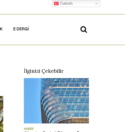
Turkish
İK
E DERGİ
İlginizi Çekebilir
HABER