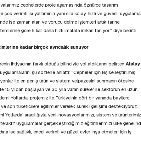
oyalarımız cephelerde proje aşamasında özgürce tasarım
 çok verimli ısı yalıtımının yanı sıra kolay, hızlı ve güvenli uygulama
de ise zaman alan ve yorucu delme işlemleri artık tarihe
emlerine göre 5 kat daha hızlı imalata imkân tanıyor.” diye belirtti.
timlerine kadar birçok ayrıcalık sunuyor
in ihtiyacının farklı olduğu bilinciyle yol aldıklarını belirten
Atalay
uygulamalarını şu sözlerle anlattı: “Cepheler için kişiselleştirilmiş
syonlar ile en geniş ürün ve sistem yelpazesini sunmanın ötesine
ile 15 yıldan başlayan ve 30 yıla varan süreler ile sektörün en uzun
emi Yollarda’ projemiz ile Türkiye’nin dört bir yanında bayilere,
e son tüketicilere eğitimler vererek sürekli gelişimi destekliyoruz.
Yollarda’ aracılığıyla yeni inovasyonlarımızı, sistem ve ürünlerimi
interaktif uygulamalar gerçekleştirdiğimiz eğitimlerimizi ülke genelin
na ise sağlıklı, enerji verimli ve güzel evler inşa etmeleri için iş