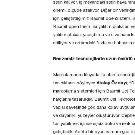
serin kalıyor, iç mekândaki serin hava ra
önemli ölçüde azalıyor. Diğer bir yeniliği
için geliştirdiğimiz Baumit openSistem.
Baumit openTherm ısı yalıtım plakaları v
yalıtım plakası yapıştırma ve sıva harcı 
ediliyor ve ortamdaki fazla su buharının 
Benzersiz teknolojilerle uzun ömürlü 
Mantolamada dünyada ilk olan teknolojile
tanıdıklarını söyleyen
Atalay Özdayı
; “D
mantolama sistemleri için Baumit Jel Te
harçlarını tasarladık. Baumit Jel Teknol
yapısı sayesinde çok daha kolay uygulan
ve dayanıklı yüzeyler oluşturuyor. Cephel
tanıyabilmek içinse eşsiz doku ve renk s
geliştirdik. Adeta bir oyun hamuru gibi ta