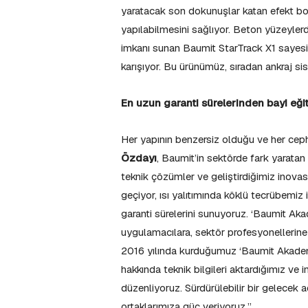
yaratacak son dokunuşlar katan efekt b
yapılabilmesini sağlıyor. Beton yüzeylerde
imkanı sunan Baumit StarTrack X1 sayesin
karışıyor. Bu ürünümüz, sıradan ankraj sist
En uzun garanti sürelerinden bayi eği
Her yapının benzersiz olduğu ve her cephen
Özdayı
, Baumit’in sektörde fark yaratan 
teknik çözümler ve geliştirdiğimiz inova
geçiyor, ısı yalıtımında köklü tecrübemiz 
garanti sürelerini sunuyoruz. ‘Baumit Akad
uygulamacılara, sektör profesyonellerine v
2016 yılında kurduğumuz ‘Baumit Akademi 
hakkında teknik bilgileri aktardığımız ve 
düzenliyoruz. Sürdürülebilir bir gelecek adı
ortaklarımıza güç veriyoruz.”