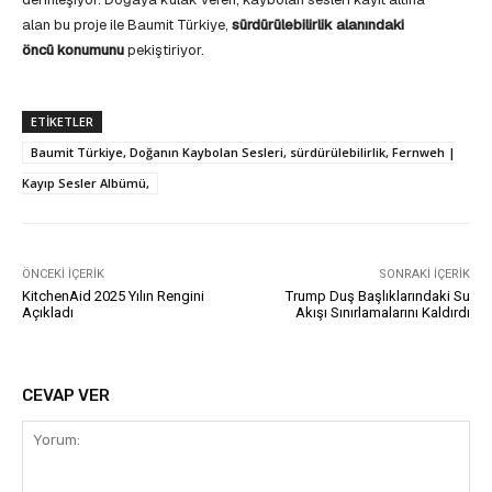
alan bu proje ile Baumit Türkiye,
sürdürülebilirlik alanındaki
öncü konumunu
pekiştiriyor.
ETIKETLER
Baumit Türkiye, Doğanın Kaybolan Sesleri, sürdürülebilirlik, Fernweh |
Kayıp Sesler Albümü,
ÖNCEKI İÇERIK
SONRAKI İÇERIK
KitchenAid 2025 Yılın Rengini
Trump Duş Başlıklarındaki Su
Açıkladı
Akışı Sınırlamalarını Kaldırdı
CEVAP VER