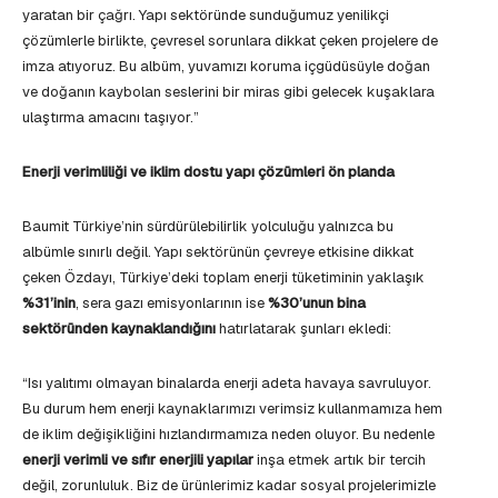
yaratan bir çağrı. Yapı sektöründe sunduğumuz yenilikçi
çözümlerle birlikte, çevresel sorunlara dikkat çeken projelere de
imza atıyoruz. Bu albüm, yuvamızı koruma içgüdüsüyle doğan
ve doğanın kaybolan seslerini bir miras gibi gelecek kuşaklara
ulaştırma amacını taşıyor.”
Enerji verimliliği ve iklim dostu yapı çözümleri ön planda
Baumit Türkiye’nin sürdürülebilirlik yolculuğu yalnızca bu
albümle sınırlı değil. Yapı sektörünün çevreye etkisine dikkat
çeken Özdayı, Türkiye’deki toplam enerji tüketiminin yaklaşık
%31’inin
, sera gazı emisyonlarının ise
%30’unun bina
sektöründen kaynaklandığını
hatırlatarak şunları ekledi:
“Isı yalıtımı olmayan binalarda enerji adeta havaya savruluyor.
Bu durum hem enerji kaynaklarımızı verimsiz kullanmamıza hem
de iklim değişikliğini hızlandırmamıza neden oluyor. Bu nedenle
enerji verimli ve sıfır enerjili yapılar
inşa etmek artık bir tercih
değil, zorunluluk. Biz de ürünlerimiz kadar sosyal projelerimizle