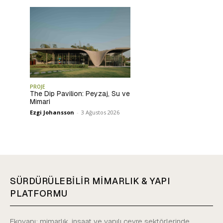
PROJE
The Dip Pavilion: Peyzaj, Su ve
Mimari
Ezgi Johansson
-
3 Ağustos 2026
SÜRDÜRÜLEBİLİR MİMARLIK & YAPI
PLATFORMU
Ekoyapı; mimarlık, inşaat ve yapılı çevre sektörlerinde