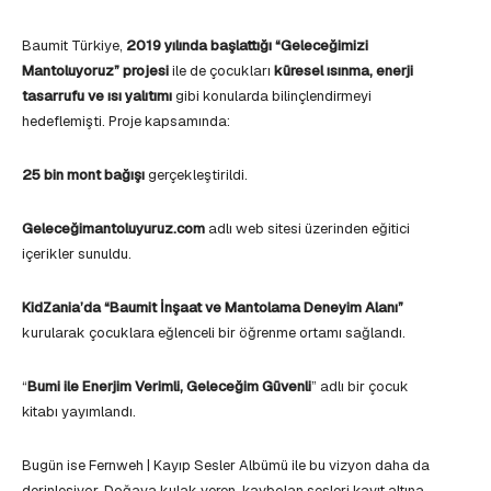
Baumit Türkiye,
2019 yılında başlattığı “Geleceğimizi
Mantoluyoruz” projesi
ile de çocukları
küresel ısınma, enerji
tasarrufu ve ısı yalıtımı
gibi konularda bilinçlendirmeyi
hedeflemişti. Proje kapsamında:
25 bin mont bağışı
gerçekleştirildi.
Geleceğimantoluyuruz.com
adlı web sitesi üzerinden eğitici
içerikler sunuldu.
KidZania’da “Baumit İnşaat ve Mantolama Deneyim Alanı”
kurularak çocuklara eğlenceli bir öğrenme ortamı sağlandı.
“
Bumi ile Enerjim Verimli, Geleceğim Güvenli
” adlı bir çocuk
kitabı yayımlandı.
Bugün ise Fernweh | Kayıp Sesler Albümü ile bu vizyon daha da
derinleşiyor. Doğaya kulak veren, kaybolan sesleri kayıt altına