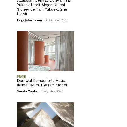
Atlassian Central: Dünyanın En
Yüksek Hibrit Ahşap Kulesi
Sidney’de Tam Yüksekliğine
Ulaştı
Ezgi Johansson
-
6 Ağustos 2026
PROJE
Das wohltemperierte Haus:
İklime Uyumlu Yaşam Modeli
Sevda Yayla
-
5 Ağustos 2026