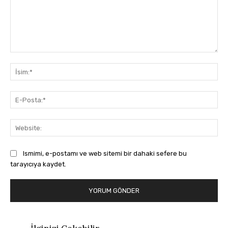
Yorum:
İsi
E-
Pos
Web
Ismimi, e-postamı ve web sitemi bir dahaki sefere bu
tarayıcıya kaydet.