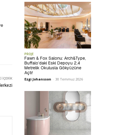
ve
PROJE
Fawn & Fox Salonu: Arch&Type,
Buffalo’daki Eski Depoyu 2,4
Metrelik Okulusla Gökyüzüne
Açtı!
 İÇERIK
Ezgi Johansson
-
30 Temmuz 2026
erkezi