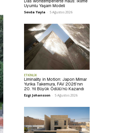
Das wohltemperierte Haus: İklime
Uyumlu Yaşam Modeli
Sevda Yayla
-
5 Ağustos 2026
ETKİNLİK
Liminality in Motion: Japon Mimar
Yurika Takemura, FAV 2026’nın
20. Yıl Büyük Ödülü’nü Kazandı
Ezgi Johansson
-
5 Ağustos 2026