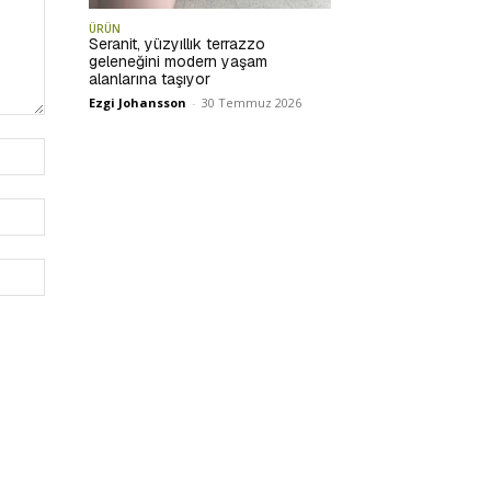
ÜRÜN
Seranit, yüzyıllık terrazzo
geleneğini modern yaşam
alanlarına taşıyor
Ezgi Johansson
-
30 Temmuz 2026
İsim:*
E-
Posta:*
Website: