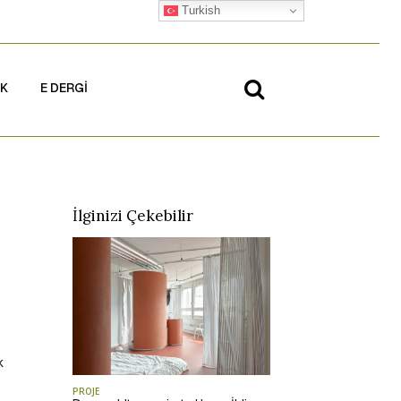
Turkish
İK
E DERGİ
İlginizi Çekebilir
k
PROJE