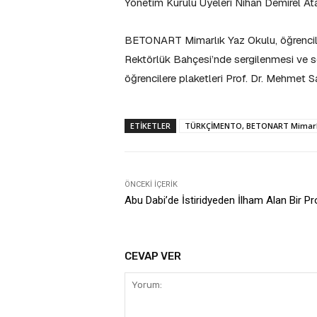
Yönetim Kurulu Üyeleri Nihan Demirel Ata
BETONART Mimarlık Yaz Okulu, öğrenciler
Rektörlük Bahçesi’nde sergilenmesi ve ser
öğrencilere plaketleri Prof. Dr. Mehmet S
ETIKETLER
TÜRKÇİMENTO, BETONART Mimarlı
ÖNCEKI İÇERIK
Abu Dabi’de İstiridyeden İlham Alan Bir Pr
CEVAP VER