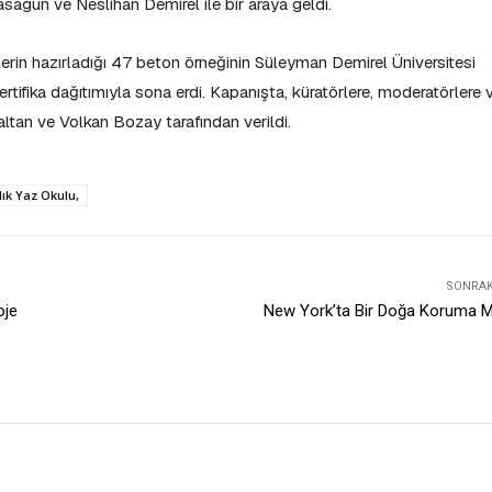
sagun ve Neslihan Demirel ile bir araya geldi.
in hazırladığı 47 beton örneğinin Süleyman Demirel Üniversitesi
tifika dağıtımıyla sona erdi. Kapanışta, küratörlere, moderatörlere 
altan ve Volkan Bozay tarafından verildi.
k Yaz Okulu,
SONRAKI
oje
New York’ta Bir Doğa Koruma M