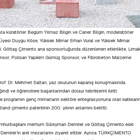
a küratörler Begüm Yılmaz Bilgin ve Caner Bilgin, moderatörler
. Üyesi Duygu Köse, Yüksek Mimar Erhan Vural ve Yüksek Mimar
ldi. Göltaş Çimento ana sponsorluğunda düzenlenen etkinlikte, Lima
nsor, Polisan Yapıkim Gümüş Sponsor, ve Fibrobeton Malzeme
Prof. Dr. Mehmet Saltan, yaz okulunun kapanış konuşmasında
di ve öğrencilere başarılarından dolayı tebriklerini iletti.
rogramın genç mimarların sektöre entegrasyonuna olan katkıların
and çimento patentinin 200. yılının anlamını belirtti.
 Cumhurbaşkanı merhum Süleyman Demirel ve Göltaş Çimento eski
mirel’in anıt mezarlarını ziyaret ettiler. Ayrıca TÜRKÇİMENTO