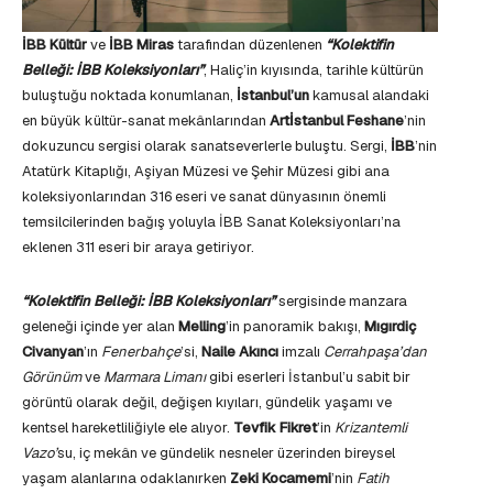
İBB Kültür
ve
İBB Miras
tarafından düzenlenen
“Kolektifin
Belleği: İBB Koleksiyonları”
, Haliç’in kıyısında, tarihle kültürün
buluştuğu noktada konumlanan,
İstanbul’un
kamusal alandaki
en büyük kültür-sanat mekânlarından
Artİstanbul Feshane
’nin
dokuzuncu sergisi olarak sanatseverlerle buluştu. Sergi,
İBB
’nin
Atatürk Kitaplığı, Aşiyan Müzesi ve Şehir Müzesi gibi ana
koleksiyonlarından 316 eseri ve sanat dünyasının önemli
temsilcilerinden bağış yoluyla İBB Sanat Koleksiyonları’na
eklenen 311 eseri bir araya getiriyor.
“Kolektifin Belleği: İBB Koleksiyonları”
sergisinde manzara
geleneği içinde yer alan
Melling
’in panoramik bakışı,
Mıgırdiç
Civanyan
’ın
Fenerbahçe
’si,
Naile Akıncı
imzalı
Cerrahpaşa’dan
Görünüm
ve
Marmara Limanı
gibi eserleri İstanbul’u sabit bir
görüntü olarak değil, değişen kıyıları, gündelik yaşamı ve
kentsel hareketliliğiyle ele alıyor.
Tevfik Fikret
’in
Krizantemli
Vazo’
su, iç mekân ve gündelik nesneler üzerinden bireysel
yaşam alanlarına odaklanırken
Zeki Kocamemi
’nin
Fatih