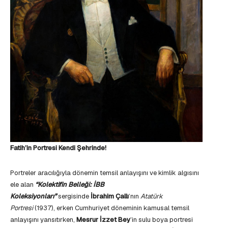
Fatih’in Portresi Kendi Şehrinde!
Portreler aracılığıyla dönemin temsil anlayışını ve kimlik algısını
ele alan
“Kolektifin Belleği: İBB
Koleksiyonları”
sergisinde
İbrahim Çallı
’nın
Atatürk
Portresi
(1937), erken Cumhuriyet döneminin kamusal temsil
anlayışını yansıtırken,
Mesrur İzzet Bey
’in sulu boya portresi