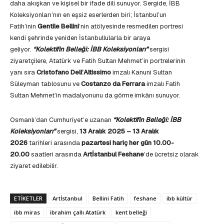
daha akışkan ve kişisel bir ifade dili sunuyor. Sergide, İBB
Koleksiyonları’nın en eşsiz eserlerden biri; İstanbul’un
Fatih’inin
Gentile Bellini
’nin atölyesinde resmedilen portresi
kendi şehrinde yeniden İstanbullularla bir araya
geliyor.
“Kolektifin Belleği: İBB Koleksiyonları”
sergisi
ziyaretçilere, Atatürk ve Fatih Sultan Mehmet’in portrelerinin
yanı sıra
Cristofano Dell’Altissimo
imzalı Kanuni Sultan
Süleyman tablosunu ve
Costanzo da Ferrara
imzalı Fatih
Sultan Mehmet’in madalyonunu da görme imkânı sunuyor.
Osmanlı’dan Cumhuriyet’e uzanan
“Kolektifin Belleği: İBB
Koleksiyonları”
sergisi,
13 Aralık 2025 – 13 Aralık
2026
tarihleri arasında
pazartesi hariç her gün 10.00-
20.00
saatleri arasında
Artİstanbul Feshane
’de ücretsiz olarak
ziyaret edilebilir.
ETIKETLER
Artİstanbul
Bellini Fatih
feshane
ibb kültür
ibb miras
ibrahim çallı Atatürk
kent belleği