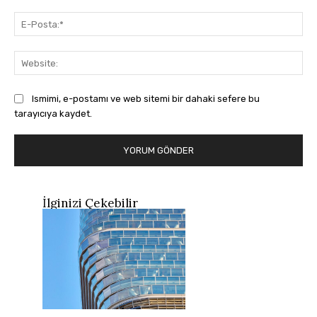
E-
Pos
Web
Ismimi, e-postamı ve web sitemi bir dahaki sefere bu
tarayıcıya kaydet.
İlginizi Çekebilir