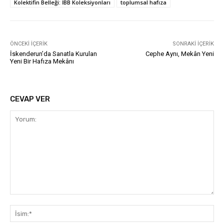
Kolektifin Belleği: İBB Koleksiyonları
toplumsal hafıza
ÖNCEKI İÇERIK
SONRAKI İÇERIK
İskenderun’da Sanatla Kurulan
Cephe Aynı, Mekân Yeni
Yeni Bir Hafıza Mekânı
CEVAP VER
Yorum:
İsi