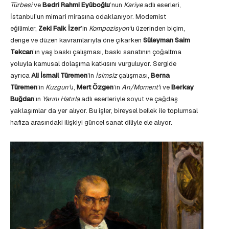
Türbesi
ve
Bedri Rahmi Eyüboğlu
’nun
Kariye
adlı eserleri,
İstanbul’un mimari mirasına odaklanıyor. Modernist
eğilimler,
Zeki Faik İzer
’in
Kompozisyon’
u üzerinden biçim,
denge ve düzen kavramlarıyla öne çıkarken
Süleyman Saim
Tekcan
’ın yaş baskı çalışması, baskı sanatının çoğaltma
yoluyla kamusal dolaşıma katkısını vurguluyor. Sergide
ayrıca
Ali İsmail Türemen
’in
İsimsiz
çalışması,
Berna
Türemen
’in
Kuzgun’
u,
Mert Özgen
’in
An/Moment’
i ve
Berkay
Buğdan
’ın
Yarını Hatırla
adlı eserleriyle soyut ve çağdaş
yaklaşımlar da yer alıyor. Bu işler, bireysel bellek ile toplumsal
hafıza arasındaki ilişkiyi güncel sanat diliyle ele alıyor.