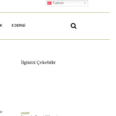
Turkish
İK
E DERGİ
İlginizi Çekebilir
5-
HABER