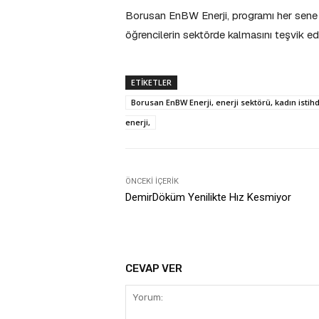
Borusan EnBW Enerji, programı her sene t
öğrencilerin sektörde kalmasını teşvik ed
ETIKETLER
Borusan EnBW Enerji, enerji sektörü, kadın istihda
enerji,
ÖNCEKI İÇERIK
DemirDöküm Yenilikte Hız Kesmiyor
CEVAP VER