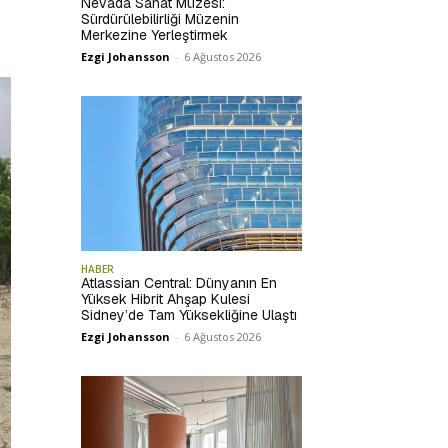
Nevada Sanat Müzesi:
Sürdürülebilirliği Müzenin
Merkezine Yerleştirmek
Ezgi Johansson
-
6 Ağustos 2026
HABER
Atlassian Central: Dünyanın En
Yüksek Hibrit Ahşap Kulesi
Sidney’de Tam Yüksekliğine Ulaştı
Ezgi Johansson
-
6 Ağustos 2026