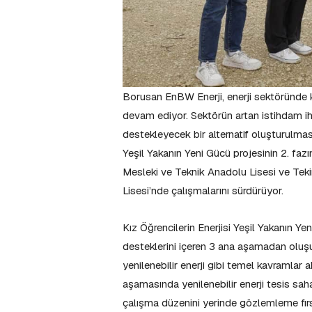
Borusan EnBW Enerji, enerji sektöründe kad
devam ediyor. Sektörün artan istihdam iht
destekleyecek bir alternatif oluşturulması
Yeşil Yakanın Yeni Gücü projesinin 2. f
Mesleki ve Teknik Anadolu Lisesi ve Tek
Lisesi’nde çalışmalarını sürdürüyor.
Kız Öğrencilerin Enerjisi Yeşil Yakanın Y
desteklerini içeren 3 ana aşamadan oluşuyo
yenilenebilir enerji gibi temel kavramlar a
aşamasında yenilenebilir enerji tesis saha
çalışma düzenini yerinde gözlemleme fırsa