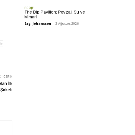
z
PROJE
The Dip Pavilion: Peyzaj, Su ve
Mimari
Ezgi Johansson
-
3 Ağustos 2026
ir
 İÇERIK
lan İlk
Şirketi