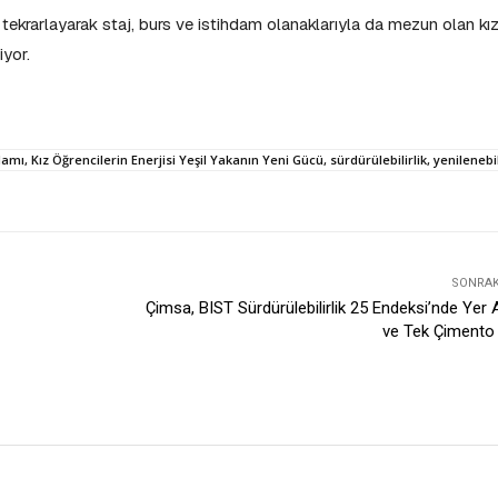
ekrarlayarak staj, burs ve istihdam olanaklarıyla da mezun olan kı
iyor.
mı, Kız Öğrencilerin Enerjisi Yeşil Yakanın Yeni Gücü, sürdürülebilirlik, yenilenebil
SONRAKI
Çimsa, BIST Sürdürülebilirlik 25 Endeksi’nde Yer A
ve Tek Çimento 