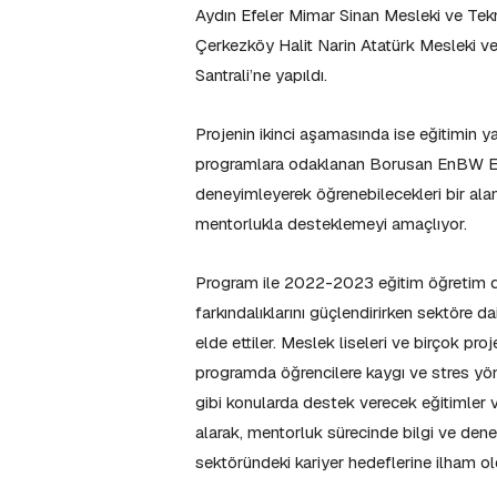
Aydın Efeler Mimar Sinan Mesleki ve Tekn
Çerkezköy Halit Narin Atatürk Mesleki ve T
Santrali’ne yapıldı.
Projenin ikinci aşamasında ise eğitimin y
programlara odaklanan Borusan EnBW Ener
deneyimleyerek öğrenebilecekleri bir alan
mentorlukla desteklemeyi amaçlıyor.
Program ile 2022-2023 eğitim öğretim döne
farkındalıklarını güçlendirirken sektöre d
elde ettiler. Meslek liseleri ve birçok pro
programda öğrencilere kaygı ve stres yöne
gibi konularda destek verecek eğitimler v
alarak, mentorluk sürecinde bilgi ve deneyim
sektöründeki kariyer hedeflerine ilham ol