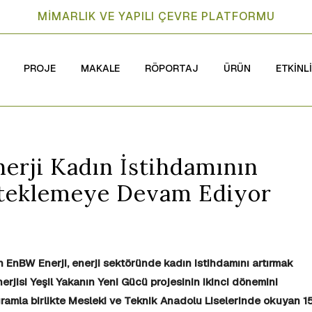
MİMARLIK VE YAPILI ÇEVRE PLATFORMU
PROJE
MAKALE
RÖPORTAJ
ÜRÜN
ETKİNL
rji Kadın İstihdamının
steklemeye Devam Ediyor
 EnBW Enerji, enerji sektöründe kadın istihdamını artırmak
erjisi Yeşil Yakanın Yeni Gücü projesinin ikinci dönemini
ramla birlikte Mesleki ve Teknik Anadolu Liselerinde okuyan 1