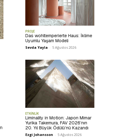
PROJE
Das wohltemperierte Haus: İklime
Uyumlu Yaşam Modeli
Sevda Yayla
-
5 Ağustos 2026
ETKİNLİK
Liminality in Motion: Japon Mimar
Yurika Takemura, FAV 2026’nın
in
20. Yıl Büyük Ödülü’nü Kazandı
Ezgi Johansson
-
5 Ağustos 2026