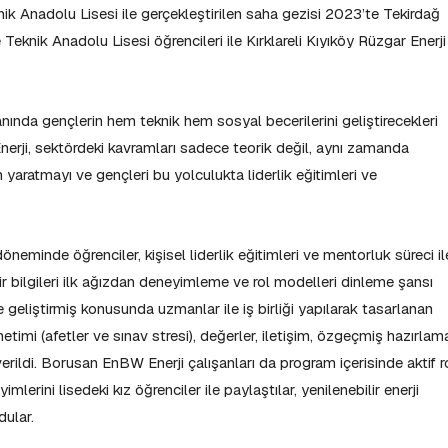
ik Anadolu Lisesi ile gerçekleştirilen saha gezisi 2023’te Tekirdağ
eknik Anadolu Lisesi öğrencileri ile Kırklareli Kıyıköy Rüzgar Enerji
anında gençlerin hem teknik hem sosyal becerilerini geliştirecekleri
ji, sektördeki kavramları sadece teorik değil, aynı zamanda
 yaratmayı ve gençleri bu yolculukta liderlik eğitimleri ve
minde öğrenciler, kişisel liderlik eğitimleri ve mentorluk süreci il
air bilgileri ilk ağızdan deneyimleme ve rol modelleri dinleme şansı
je geliştirmiş konusunda uzmanlar ile iş birliği yapılarak tasarlanan
timi (afetler ve sınav stresi), değerler, iletişim, özgeçmiş hazırlam
erildi. Borusan EnBW Enerji çalışanları da program içerisinde aktif r
lerini lisedeki kız öğrenciler ile paylaştılar, yenilenebilir enerji
dular.