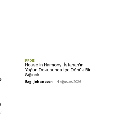
PROJE
House in Harmony: İsfahan’ın
Yoğun Dokusunda İçe Dönük Bir
Sığınak
e
Ezgi Johansson
-
4 Ağustos 2026
a
ol