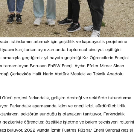
ın istihdamını artırmak için çeşitlilik ve kapsayıcılık projelerine
iyacını karşılarken aynı zamanda toplumsal cinsiyet eşitliğini
 amacıyla geçtiğimiz yıl hayata geçirdiği Kız Öğrencilerin Enerjisi
azını tamamlayan Borusan EnBW Enerji, Aydın Efeler Mimar Sinan
irdağ Çerkezköy Halit Narin Atatürk Mesleki ve Teknik Anadolu
eni Gücü projesi farkındalık, gelişim desteği ve sektörde tutundurma
r. Farkındalık aşamasında iklim ve enerji krizi, sürdürülebilirlik,
ktarılırken, sektörün sunduğu iş olanakları tanıtılıyor. Farkındalık
 gezileriyle öğrenciler, özellikle işletme ve bakım teknisyeni rollerin
tı buluyor. 2022 yılında İzmir Fuatres Rüzgar Enerji Santrali gezisi