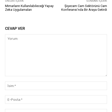
ÖNCEKI İÇERIK
SONRAKI İÇERIK
Mimarların Kullanılabileceği Yapay
Şişecam Cam Sektörünü Cam
Zeka Uygulamaları
Konferansı’nda Bir Araya Getirdi
CEVAP VER
Yorum:
İsi
E-
Pos
Web