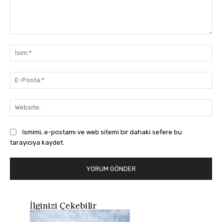
Yorum:
İsi
E-
Pos
Web
Ismimi, e-postamı ve web sitemi bir dahaki sefere bu
tarayıcıya kaydet.
İlginizi Çekebilir