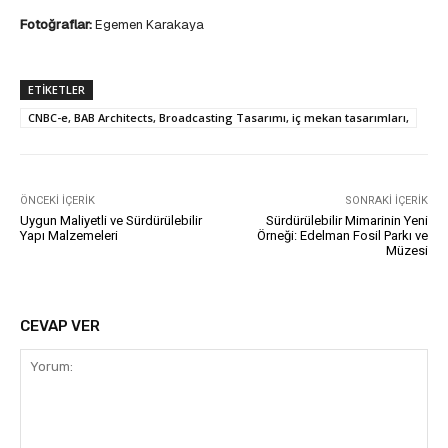
Fotoğraflar:
Egemen Karakaya
ETIKETLER
CNBC-e, BAB Architects, Broadcasting Tasarımı, iç mekan tasarımları,
ÖNCEKI İÇERIK
SONRAKI İÇERIK
Uygun Maliyetli ve Sürdürülebilir
Sürdürülebilir Mimarinin Yeni
Yapı Malzemeleri
Örneği: Edelman Fosil Parkı ve
Müzesi
CEVAP VER