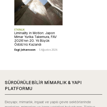
ETKİNLİK
Liminality in Motion: Japon
Mimar Yurika Takemura, FAV
2026’nın 20. Yıl Büyük
Ödülü’nü Kazandı
Ezgi Johansson
-
5 Ağustos 2026
SÜRDÜRÜLEBİLİR MİMARLIK & YAPI
PLATFORMU
Ekoyapı; mimarlık, inşaat ve yapılı çevre sektörlerinde
markaları, mimarları ve karar vericileri buluşturan; Türkiye,