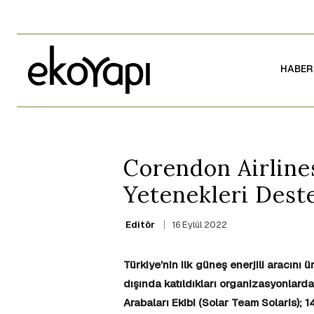
HABER
Corendon Airline
Yetenekleri Dest
16 Eylül 2022
Editör
Türkiye’nin ilk güneş enerjili aracını
dışında katıldıkları organizasyonlard
Arabaları Ekibi (Solar Team Solaris); 1