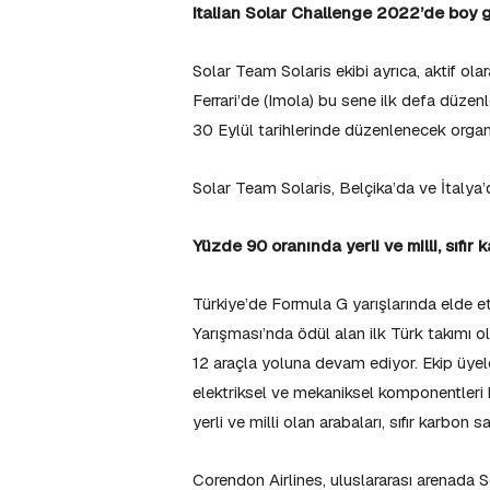
Italian Solar Challenge 2022’de boy 
Solar Team Solaris ekibi ayrıca, aktif ol
Ferrari’de (Imola) bu sene ilk defa düzen
30 Eylül tarihlerinde düzenlenecek organ
Solar Team Solaris, Belçika’da ve İtalya’d
Yüzde 90 oranında yerli ve milli, sıfır
Türkiye’de Formula G yarışlarında elde et
Yarışması’nda ödül alan ilk Türk takımı o
12 araçla yoluna devam ediyor. Ekip üyel
elektriksel ve mekaniksel komponentleri k
yerli ve milli olan arabaları, sıfır karbon 
Corendon Airlines, uluslararası arenada So