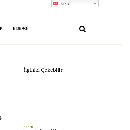
Turkish
İK
E DERGİ
İlginizi Çekebilir
ş
HABER