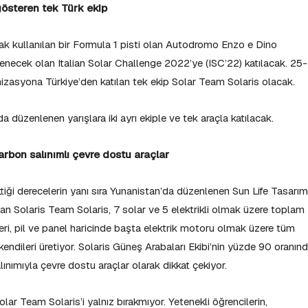
gösteren tek Türk ekip
arak kullanılan bir Formula 1 pisti olan Autodromo Enzo e Dino
lenecek olan Italian Solar Challenge 2022’ye (ISC’22) katılacak. 25-
izasyona Türkiye’den katılan tek ekip Solar Team Solaris olacak.
a düzenlenen yarışlara iki ayrı ekiple ve tek araçla katılacak.
 karbon salınımlı çevre dostu araçlar
tiği derecelerin yanı sıra Yunanistan’da düzenlenen Sun Life Tasarım
lan Solaris Team Solaris, 7 solar ve 5 elektrikli olmak üzere toplam
eri, pil ve panel haricinde başta elektrik motoru olmak üzere tüm
endileri üretiyor. Solaris Güneş Arabaları Ekibi’nin yüzde 90 oranın
salınımıyla çevre dostu araçlar olarak dikkat çekiyor.
lar Team Solaris’i yalnız bırakmıyor. Yetenekli öğrencilerin,