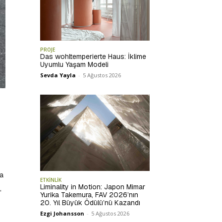
PROJE
Das wohltemperierte Haus: İklime
Uyumlu Yaşam Modeli
Sevda Yayla
-
5 Ağustos 2026
la
ETKİNLİK
Liminality in Motion: Japon Mimar
,
Yurika Takemura, FAV 2026’nın
20. Yıl Büyük Ödülü’nü Kazandı
Ezgi Johansson
-
5 Ağustos 2026