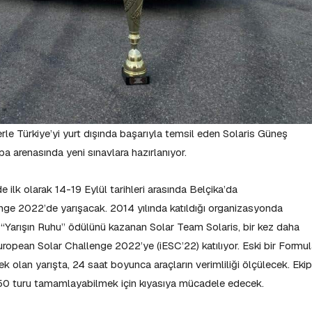
lerle Türkiye’yi yurt dışında başarıyla temsil eden Solaris Güneş
pa arenasında yeni sınavlara hazırlanıyor.
lk olarak 14-19 Eylül tarihleri arasında Belçika’da
ge 2022’de yarışacak. 2014 yılında katıldığı organizasyonda
e “Yarışın Ruhu” ödülünü kazanan Solar Team Solaris, bir kez daha
ropean Solar Challenge 2022’ye (iESC’22) katılıyor. Eski bir Formu
ek olan yarışta, 24 saat boyunca araçların verimliliği ölçülecek. Ekip
250 turu tamamlayabilmek için kıyasıya mücadele edecek.