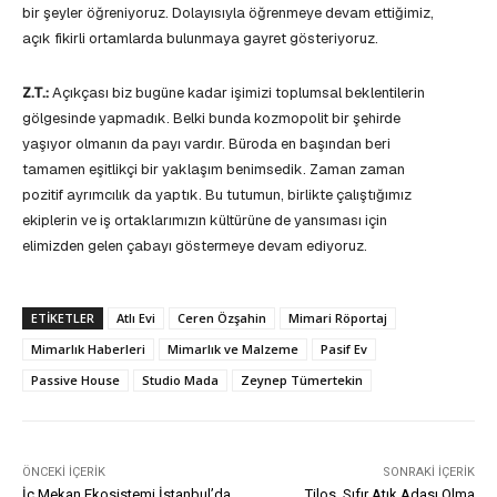
bir şeyler öğreniyoruz. Dolayısıyla öğrenmeye devam ettiğimiz,
açık fikirli ortamlarda bulunmaya gayret gösteriyoruz.
Z.T.:
Açıkçası biz bugüne kadar işimizi toplumsal beklentilerin
gölgesinde yapmadık. Belki bunda kozmopolit bir şehirde
yaşıyor olmanın da payı vardır. Büroda en başından beri
tamamen eşitlikçi bir yaklaşım benimsedik. Zaman zaman
pozitif ayrımcılık da yaptık. Bu tutumun, birlikte çalıştığımız
ekiplerin ve iş ortaklarımızın kültürüne de yansıması için
elimizden gelen çabayı göstermeye devam ediyoruz.
ETIKETLER
Atlı Evi
Ceren Özşahin
Mimari Röportaj
Mimarlık Haberleri
Mimarlık ve Malzeme
Pasif Ev
Passive House
Studio Mada
Zeynep Tümertekin
ÖNCEKI İÇERIK
SONRAKI İÇERIK
İç Mekan Ekosistemi İstanbul’da
Tilos, Sıfır Atık Adası Olma