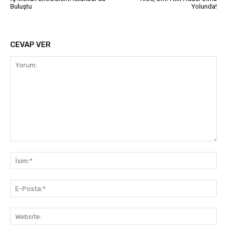
Buluştu
Yolunda!
CEVAP VER
Yorum:
İsi
E-
Pos
Web