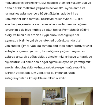
malzemesinin gereksinimi, bizi cephe sistemleri kullanmaya ve
daha dar bir malzeme yelpazesine yöneltti. Aydınlanma ve
ısınma hesapları pencere büyüklüklerini, adetlerini ve
konumlarını, bina formunu belirleyici roller oynadı. Bu gibi
konular çerçevesinde sınırlarımızı hep zorlamamıza rağmen
işverenimiz de bize müthiş bir alan tanıdı. Permakültür eğitimi
aldığı ve bunu tüm arazide uygulamak istediği için her
aşamada bizimle çalıştı ve istekleri doğrultusunda bizi
yönlendirdi. Şimdi, yapı da tamamlandıktan sonra görüyoruz ki
kolaylıkla içme suyumuzu, topladığımız yağmur suyundan
aylarca arıtarak sağlayabilir, bahçelerimizi gri suyu arıtarak ve
hiç elektrik kullanmadan doğal eğimle sulayabilir, yarattığımız
enerjiyi depolayabilir ve hatta şebekeye geri sağlayabiliriz.
Sıfırdan yapılacak tüm yapılarda bu imkânlar, ufak
entegrasyonlarla kolaylıkla mümkün olabilir.