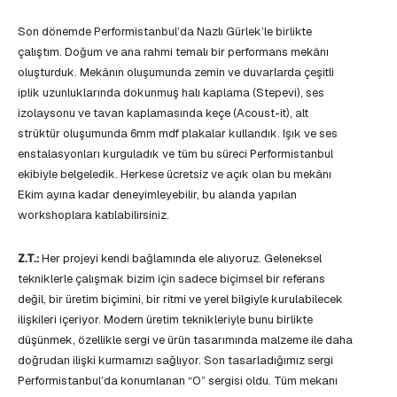
Son dönemde Performistanbul’da Nazlı Gürlek’le birlikte
çalıştım. Doğum ve ana rahmi temalı bir performans mekânı
oluşturduk. Mekânın oluşumunda zemin ve duvarlarda çeşitli
iplik uzunluklarında dokunmuş halı kaplama (Stepevi), ses
izolaysonu ve tavan kaplamasında keçe (Acoust-it), alt
strüktür oluşumunda 6mm mdf plakalar kullandık. Işık ve ses
enstalasyonları kurguladık ve tüm bu süreci Performistanbul
ekibiyle belgeledik. Herkese ücretsiz ve açık olan bu mekânı
Ekim ayına kadar deneyimleyebilir, bu alanda yapılan
workshoplara katılabilirsiniz.
Z.T.:
Her projeyi kendi bağlamında ele alıyoruz. Geleneksel
tekniklerle çalışmak bizim için sadece biçimsel bir referans
değil, bir üretim biçimini, bir ritmi ve yerel bilgiyle kurulabilecek
ilişkileri içeriyor. Modern üretim teknikleriyle bunu birlikte
düşünmek, özellikle sergi ve ürün tasarımında malzeme ile daha
doğrudan ilişki kurmamızı sağlıyor. Son tasarladığımız sergi
Performistanbul’da konumlanan “O” sergisi oldu. Tüm mekanı