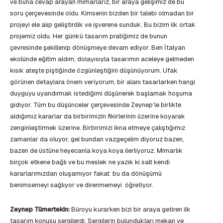
ve buna cevap arayan mimarlarız, bir araya gelişimiz de bu
soru çerçevesinde oldu. Kimsenin bizden bir talebi olmadan bir
projeyi ele alıp geliştirdik ve işverene sunduk. Bu bizim ilk ortak
projemiz oldu. Her günkü tasarım pratiğimiz de bunun
çevresinde şekillenip dönüşmeye devam ediyor. Ben İtalyan
ekolünde eğitim aldım, dolayısıyla tasarımın aceleye gelmeden
kısık ateşte piştiğinde özgünleştiğini düşünüyorum. Ufak
görünen detaylara önem veriyorum, bir alanı tasarlarken hangi
duyguyu uyandırmak istediğimi düşünerek başlamak hoşuma
gidiyor. Tüm bu düşünceler çerçevesinde Zeynep’le birlikte
aldığımız kararlar da birbirimizin fikirlerinin üzerine koyarak
zenginleştirmek üzerine. Birbirimizi ikna etmeye çalıştığımız
zamanlar da oluyor, gel bundan vazgeçelim diyoruz bazen,
bazen de üstüne heyecanla koya koya ilerliyoruz. Mimarlık
birçok etkene bağlı ve bu meslek ne yazık ki salt kendi
kararlarımızdan oluşamıyor fakat bu da dönüşümü
benimsemeyi sağlıyor ve direnmemeyi öğretiyor.
Zeynep Tümertekin:
Büroyu kurarken bizi bir araya getiren ilk
tasarım konusu sergilerdi. Sergilerin bulundukları mekan ve