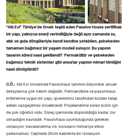
“Atlı Evi” Türkiye’de örnek teşkil eden Passive House sertifikalı
bir yapı, yalnızca enerji verimliliğiyle değil aynı zamanda su,
atık ve gıda döngüleriyle kendi kendine yetebilen, şebekeden
tamamen bağımsız bir yaşam modeli sunuyor. Bu yapının
tasarım süreci nasıl şekillendi? Permakültür ve şebekeden
bağımsız teknik sistemler gibi unsurlar yapının mimari kimliğini
nasıl dönüştürdü?
C.Ö.:
Atlı Evi öncesinde Passivhaus tanımını biliyorduk ancak
detaylarına çok hâkim değildik. Permakültüre ve passivhaus
kriterlerine uygun bir yapı, işverenimiz tarafından bizden talep
edilen vazgeçilmez önceliklerdi. Projelendirme süreci bizim için
de çok öğretici oldu. Süreç içerisinde düşünüldüğü kadar zor
olmadığını kavradık. Passivhaus uyumluluğunda gereken
izolasyon, havalandırma v.b. konuların mimariye etkisi
yadsınamaz. Cephede 25cm kalınlıkta bir izolasyon