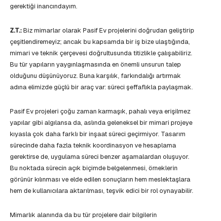
gerektiği inancındayım.
Z.T.:
Biz mimarlar olarak Pasif Ev projelerini doğrudan geliştirip
çeşitlendiremeyiz; ancak bu kapsamda bir iş bize ulaştığında,
mimari ve teknik çerçevesi doğrultusunda titizlikle çalışabiliriz.
Bu tür yapıların yaygınlaşmasında en önemli unsurun talep
olduğunu düşünüyoruz. Buna karşılık, farkındalığı artırmak
adına elimizde güçlü bir araç var: süreci şeffaflıkla paylaşmak.
Pasif Ev projeleri çoğu zaman karmaşık, pahalı veya erişilmez
yapılar gibi algılansa da, aslında geleneksel bir mimari projeye
kıyasla çok daha farklı bir inşaat süreci geçirmiyor. Tasarım
sürecinde daha fazla teknik koordinasyon ve hesaplama
gerektirse de, uygulama süreci benzer aşamalardan oluşuyor.
Bu noktada sürecin açık biçimde belgelenmesi, örneklerin
görünür kılınması ve elde edilen sonuçların hem meslektaşlara
hem de kullanıcılara aktarılması, teşvik edici bir rol oynayabilir.
Mimarlık alanında da bu tür projelere dair bilgilerin