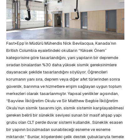
Fast+Epp’in Müdürü Mühendis Nick Bevilacqua, Kanada’nın
British Columbia eyaletindeki okulların “Yüksek Önem”
kategorisine göre tasarlandığını, yani yapıların bir depremde
sıradan binalardan %30 daha yüksek sismik gereksinimlere
dayanacak şekilde tasarlandığını söylüyor. Öğrencileri
korumanın yanı sıra, deprem veya diğer afet türlerinden sonra
güvenlik, barınma ve hizmetlere erişim sağlayan uygun toplum
merkezleri olarak tasarlanmıştır. Yapısal yenilikler açısından,
“Bayview İlköğretim Okulu ve Sir Matthew Begbie İlköğretim
Okulu’nun sismik tasarımı için, sismik sistemin karşılayabilmesi
gereken belirli bir süneklik seviyesi sunan bir masif ahşap yapı
grubu olan CLT perde duvar sistemi kullandık. Süneklik esasen
bir yapının bozulmadan sunabileceği esneme ve esneme
miktarıdır.” Bunlar, köşelerdeki çelik destek çubuklarıyla temele