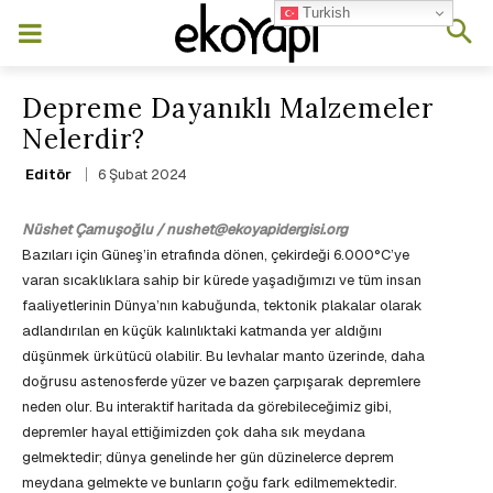
Turkish
Depreme Dayanıklı Malzemeler
Nelerdir?
6 Şubat 2024
Editör
Nüshet Çamuşoğlu / nushet@ekoyapidergisi.org
Bazıları için Güneş’in etrafında dönen, çekirdeği 6.000°C’ye
varan sıcaklıklara sahip bir kürede yaşadığımızı ve tüm insan
faaliyetlerinin Dünya’nın kabuğunda, tektonik plakalar olarak
adlandırılan en küçük kalınlıktaki katmanda yer aldığını
düşünmek ürkütücü olabilir. Bu levhalar manto üzerinde, daha
doğrusu astenosferde yüzer ve bazen çarpışarak depremlere
neden olur. Bu interaktif haritada da görebileceğimiz gibi,
depremler hayal ettiğimizden çok daha sık meydana
gelmektedir; dünya genelinde her gün düzinelerce deprem
meydana gelmekte ve bunların çoğu fark edilmemektedir.