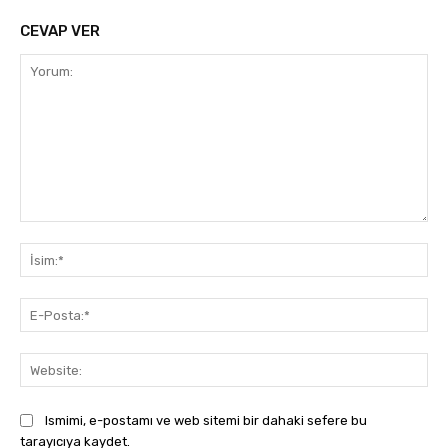
CEVAP VER
Yorum:
İsi
E-
Pos
Web
Ismimi, e-postamı ve web sitemi bir dahaki sefere bu
tarayıcıya kaydet.