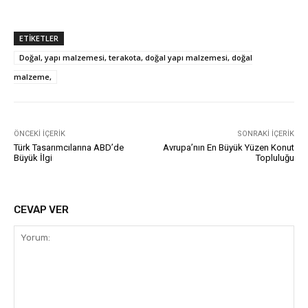
ETIKETLER
Doğal, yapı malzemesi, terakota, doğal yapı malzemesi, doğal
malzeme,
ÖNCEKI İÇERIK
SONRAKI İÇERIK
Türk Tasarımcılarına ABD’de
Avrupa’nın En Büyük Yüzen Konut
Büyük İlgi
Topluluğu
CEVAP VER