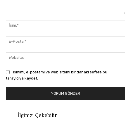
Yorum:
İsi
E-
Pos
Web
Ismimi, e-postamı ve web sitemi bir dahaki sefere bu
tarayıcıya kaydet.
İlginizi Çekebilir