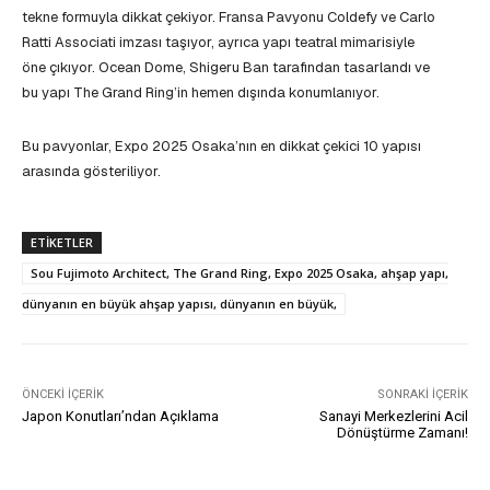
tekne formuyla dikkat çekiyor. Fransa Pavyonu Coldefy ve Carlo
Ratti Associati imzası taşıyor, ayrıca yapı teatral mimarisiyle
öne çıkıyor. Ocean Dome, Shigeru Ban tarafından tasarlandı ve
bu yapı The Grand Ring’in hemen dışında konumlanıyor.
Bu pavyonlar, Expo 2025 Osaka’nın en dikkat çekici 10 yapısı
arasında gösteriliyor.
ETIKETLER
Sou Fujimoto Architect, The Grand Ring, Expo 2025 Osaka, ahşap yapı,
dünyanın en büyük ahşap yapısı, dünyanın en büyük,
ÖNCEKI İÇERIK
SONRAKI İÇERIK
Japon Konutları’ndan Açıklama
Sanayi Merkezlerini Acil
Dönüştürme Zamanı!