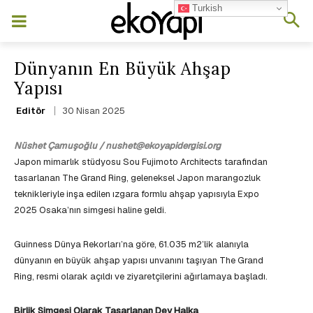
Turkish
Dünyanın En Büyük Ahşap
Yapısı
30 Nisan 2025
Editör
Nüshet Çamuşoğlu / nushet@ekoyapidergisi.org
Japon mimarlık stüdyosu Sou Fujimoto Architects tarafından
tasarlanan The Grand Ring, geleneksel Japon marangozluk
teknikleriyle inşa edilen ızgara formlu ahşap yapısıyla Expo
2025 Osaka’nın simgesi haline geldi.
Guinness Dünya Rekorları’na göre, 61.035 m2’lik alanıyla
dünyanın en büyük ahşap yapısı unvanını taşıyan The Grand
Ring, resmi olarak açıldı ve ziyaretçilerini ağırlamaya başladı.
Birlik Simgesi Olarak Tasarlanan Dev Halka