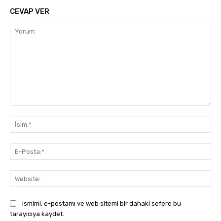
CEVAP VER
Yorum:
İsi
E-
Pos
Web
Ismimi, e-postamı ve web sitemi bir dahaki sefere bu
tarayıcıya kaydet.