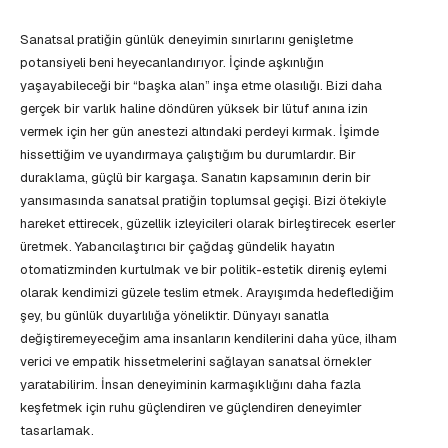
Sanatsal pratiğin günlük deneyimin sınırlarını genişletme
potansiyeli beni heyecanlandırıyor. İçinde aşkınlığın
yaşayabileceği bir “başka alan” inşa etme olasılığı. Bizi daha
gerçek bir varlık haline döndüren yüksek bir lütuf anına izin
vermek için her gün anestezi altındaki perdeyi kırmak. İşimde
hissettiğim ve uyandırmaya çalıştığım bu durumlardır. Bir
duraklama, güçlü bir kargaşa. Sanatın kapsamının derin bir
yansımasında sanatsal pratiğin toplumsal geçişi. Bizi ötekiyle
hareket ettirecek, güzellik izleyicileri olarak birleştirecek eserler
üretmek. Yabancılaştırıcı bir çağdaş gündelik hayatın
otomatizminden kurtulmak ve bir politik-estetik direniş eylemi
olarak kendimizi güzele teslim etmek. Arayışımda hedeflediğim
şey, bu günlük duyarlılığa yöneliktir. Dünyayı sanatla
değiştiremeyeceğim ama insanların kendilerini daha yüce, ilham
verici ve empatik hissetmelerini sağlayan sanatsal örnekler
yaratabilirim. İnsan deneyiminin karmaşıklığını daha fazla
keşfetmek için ruhu güçlendiren ve güçlendiren deneyimler
tasarlamak.