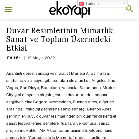
Turkish
Duvar Resimlerinin Mimarlık,
Sanat ve Toplum Üzerindeki
Etkisi
19 Mayıs 2022
Editör
Arjantinli görsel sanatçı ve muralist Mariela Ajras, hafıza,
unutulma ve cinsiyet gibi temaları ele alan Los Angeles, Las
Vegas, San Diego, Barselona, ​​Valencia, Salamanca, Mexico
City gibi dünyanın birçok şehrinin duvarlarında sanatını
sergiliyor. Yine Bogota, Montevideo, Buenos Aires, diğerleri
arasında. Psikoloji geçmişine sahip sanatçı, Buenos Aires
şehrinin en büyük duvar resimlerinden biri olan farklı kentsel
sanat festivallerine, sergilere, fuarlara ve kamusal sanat
projelerine katıldı. AMIA bombalamasının 25. yıldönümünü
anmak için “Corredor de la Memoria” projesini geliştirdi.