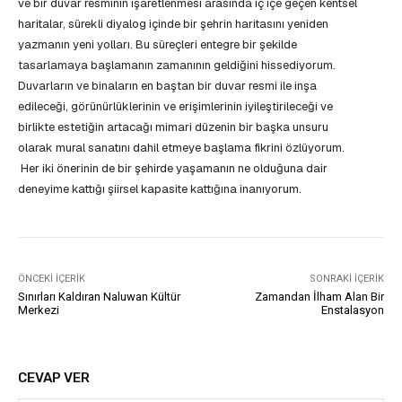
ve bir duvar resminin işaretlenmesi arasında iç içe geçen kentsel
haritalar, sürekli diyalog içinde bir şehrin haritasını yeniden
yazmanın yeni yolları. Bu süreçleri entegre bir şekilde
tasarlamaya başlamanın zamanının geldiğini hissediyorum.
Duvarların ve binaların en baştan bir duvar resmi ile inşa
edileceği, görünürlüklerinin ve erişimlerinin iyileştirileceği ve
birlikte estetiğin artacağı mimari düzenin bir başka unsuru
olarak mural sanatını dahil etmeye başlama fikrini özlüyorum.
Her iki önerinin de bir şehirde yaşamanın ne olduğuna dair
deneyime kattığı şiirsel kapasite kattığına inanıyorum.
ÖNCEKI İÇERIK
SONRAKI İÇERIK
Sınırları Kaldıran Naluwan Kültür
Zamandan İlham Alan Bir
Merkezi
Enstalasyon
CEVAP VER