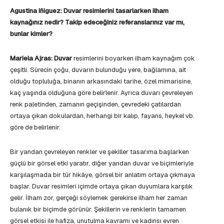
Agustina Iñiguez: Duvar resimlerini tasarlarken ilham
kaynağınız nedir? Takip edeceğiniz referanslarınız var mı,
bunlar kimler?
Mariela Ajras: Duvar
resimlerini boyarken ilham kaynağım çok
çeşitli. Sürecin çoğu, duvarın bulunduğu yere, bağlamına, ait
olduğu topluluğa, binanın arkasındaki tarihe, özel mimarisine,
kaç yaşında olduğuna göre belirlenir. Ayrıca duvarı çevreleyen
renk paletinden, zamanın geçişinden, çevredeki çatılardan
ortaya çıkan dokulardan, herhangi bir kalıp, fayans, heykel vb.
göre de belirlenir.
Bir yandan çevreleyen renkler ve şekiller tasarıma başlarken
güçlü bir görsel etki yaratır, diğer yandan duvar ve biçimleriyle
karşılaşmada bir tür hikâye, görsel bir anlatım ortaya çıkmaya
başlar. Duvar resimleri içimde ortaya çıkan duyumlara karşılık
gelir. İlham zor, gerçeği söylemek gerekirse ilham her zaman
bulanık bir biçimde görünür. Şekillerin ve renklerin tamamen
görsel etkisi ile hafıza, unutulma kavramı ve kadınsı evren