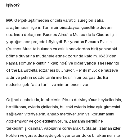
işliyor?
MA:
Gerçekleştirmeden önceki yaratıcı süreç bir saha
araştırmasını içerir. Tarihi bir binadaysa, genellikle duvarın
etrafında dolaşırım. Buenos Aires’te Museo de la Ciudad için
yaptığım son projede böyleydi. Bir yandan Ezcurra Evi’nin
(Buenos Aires’te bulunan en eski konaklardan biri) yanındaki
bölme duvarına müdahale etmek zorunda kaldım. 1830’dan
kalma sömürge kentinin kalbinde) ve diğer yanda The Heights
of the La Estrella eczanesi bulunuyor. Her iki mülk de müzeye
aittir ve şehrin sözde tarihi merkezinin bir parçasıdır. Bu
nedenle, çok fazla tarihi ve mimari önemi var.
Orijinal cephelerin, kubbelerin, Plaza de Mayo’nun heykellerinin,
bazilikanın, evlerin çinilerinin, bu eski evlerin içine ışık girmesini
sağlayan vitrifiyelerin, ahşap merdivenlerin vs. korunmasını
gözlemliyor ve çok etkileniyorum. Zamanın sertliğine
terkedilmiş kısımlar, yapılarını koruyarak tuğlaları, zaman izleri,
kökleri ve görsel düzeyde çok uyarıcı bir doku bırakan nem ile