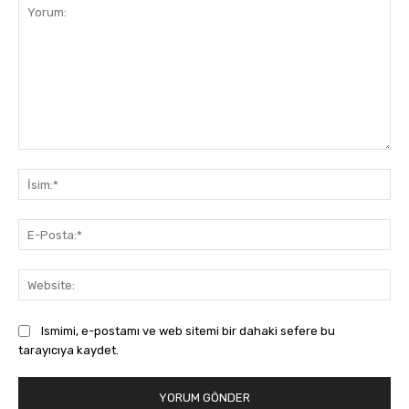
Yorum:
İsi
E-
Pos
Web
Ismimi, e-postamı ve web sitemi bir dahaki sefere bu
tarayıcıya kaydet.