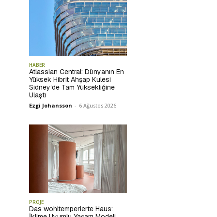
HABER
Atlassian Central: Dünyanın En
Yüksek Hibrit Ahşap Kulesi
Sidney’de Tam Yüksekliğine
Ulaştı
Ezgi Johansson
-
6 Ağustos 2026
PROJE
Das wohltemperierte Haus:
İklime Uyumlu Yaşam Modeli