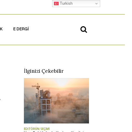
Turkish
İK
E DERGİ
İlginizi Çekebilir
?
EDİTÖRÜN SEÇİMİ