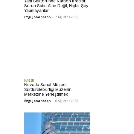
Yapı Sektöründe Karbon Kredisi:
Sorun Satın Alan Değil, Hiçbir Şey
Yapmayanlar
Ezgi Johansson
-
7 Ağustos 2026
HABER
Nevada Sanat Müzesi:
Sürdürülebilirliği Müzenin
Merkezine Yerleştirmek
Ezgi Johansson
-
6 Ağustos 2026