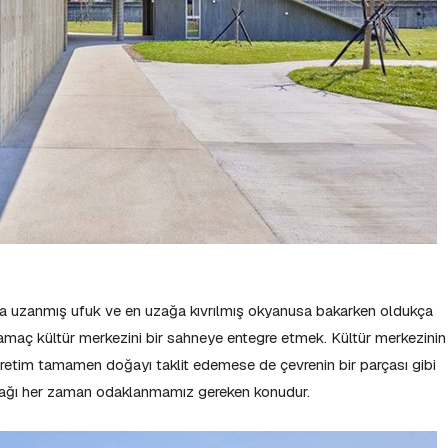
ana uzanmış ufuk ve en uzağa kıvrılmış okyanusa bakarken oldukça
 amaç kültür merkezini bir sahneye entegre etmek. Kültür merkezinin
tim tamamen doğayı taklit edemese de çevrenin bir parçası gibi
ılacağı her zaman odaklanmamız gereken konudur.