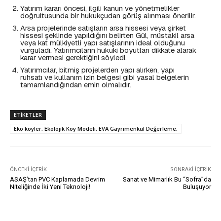
Yatırım kararı öncesi, ilgili kanun ve yönetmelikler
doğrultusunda bir hukukçudan görüş alınması önerilir.
Arsa projelerinde satışların arsa hissesi veya şirket
hissesi şeklinde yapıldığını belirten Gül, müstakil arsa
veya kat mülkiyetli yapı satışlarının ideal olduğunu
vurguladı. Yatırımcıların hukuki boyutları dikkate alarak
karar vermesi gerektiğini söyledi.
Yatırımcılar, bitmiş projelerden yapı alırken, yapı
ruhsatı ve kullanım izin belgesi gibi yasal belgelerin
tamamlandığından emin olmalıdır.
ETIKETLER
Eko köyler, Ekolojik Köy Modeli, EVA Gayrimenkul Değerleme,
ÖNCEKI İÇERIK
SONRAKI İÇERIK
ASAŞ’tan PVC Kaplamada Devrim
Sanat ve Mimarlık Bu “Sofra”da
Niteliğinde İki Yeni Teknoloji!
Buluşuyor