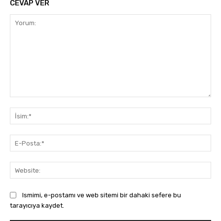
CEVAP VER
Yorum:
İsi
E-
Pos
Web
Ismimi, e-postamı ve web sitemi bir dahaki sefere bu
tarayıcıya kaydet.