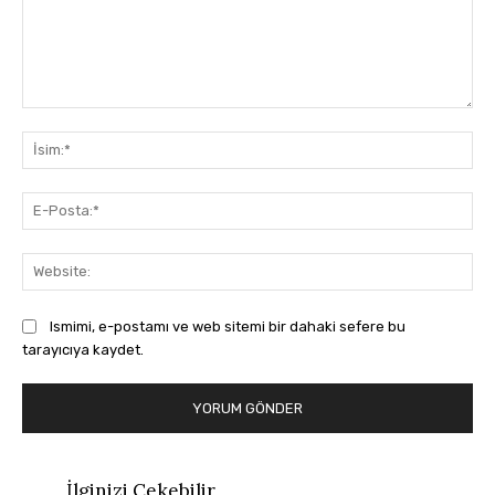
Yorum:
İsi
E-
Pos
Web
Ismimi, e-postamı ve web sitemi bir dahaki sefere bu
tarayıcıya kaydet.
İlginizi Çekebilir