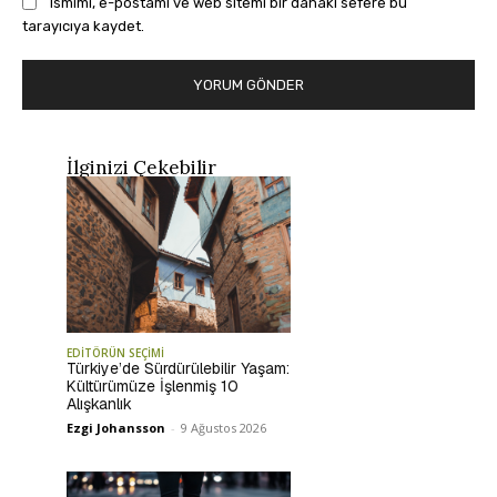
Ismimi, e-postamı ve web sitemi bir dahaki sefere bu
tarayıcıya kaydet.
İlginizi Çekebilir
EDİTÖRÜN SEÇİMİ
Türkiye’de Sürdürülebilir Yaşam:
Kültürümüze İşlenmiş 10
Alışkanlık
Ezgi Johansson
-
9 Ağustos 2026