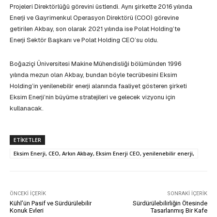
Projeleri Direktörlüğü görevini üstlendi. Aynı şirkette 2016 yılında
Enerji ve Gayrimenkul Operasyon Direktörü (COO) görevine
getirilen Akbay, son olarak 2021 yılında ise Polat Holding’te
Enerji Sektör Başkanı ve Polat Holding CEO’su oldu.
Boğaziçi Üniversitesi Makine Mühendisliği bölümünden 1996
yılında mezun olan Akbay, bundan böyle tecrübesini Eksim
Holding’in yenilenebilir enerji alanında faaliyet gösteren şirketi
Eksim Enerji’nin büyüme stratejileri ve gelecek vizyonu için
kullanacak.
ETIKETLER
Eksim Enerji, CEO, Arkın Akbay, Eksim Enerji CEO, yenilenebilir enerji,
ÖNCEKI İÇERIK
SONRAKI İÇERIK
Kühl’ün Pasif ve Sürdürülebilir
Sürdürülebilirliğin Ötesinde
Konuk Evleri
Tasarlanmış Bir Kafe