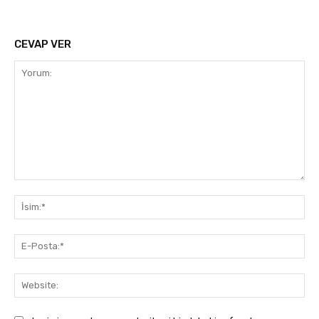
CEVAP VER
Yorum:
İsi
E-
Pos
Web