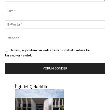
Yorum:
İsi
E-
Pos
Web
Ismimi, e-postamı ve web sitemi bir dahaki sefere bu
tarayıcıya kaydet.
İlginizi Çekebilir