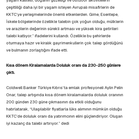
yaşam kalitesi, doğanın güzelliği ve outdoor aktivitelerin
çeşitliliği daha iyi bir yaşam isteyen Avrupalı misafirlerin de
KKTC’ye yerleşmelerinde önemli etkenlerden. Girne, Esentepe,
İskele bölgelerinde özellikle talebin çok yoğun olduğu, mülklerin
ve arazilerin değerinin sürekli artması ve yüksek kira getirileri
talebi katlıyor.” ifadelerini kullandı. Özellikle bu şehirlerde
oturmaya hazır ve kiralık gayrimenkullerin çok talep gördüğünü
ve bulmanın zorlaştığını ifade etti.
Kısa dönem Kiralamalarda Doluluk oranı da 230-250 günlere
çıktı.
Coldwell Banker Türkiye Kıbrıs’ta emlak profesyoneli Aylin Pelin
Onar, talep artışında kısa dönem kiralamalarda doluluk oranının
200 günden 230 güne çıkmasının da etkili olduğunu
hatırlatarak, “Ulaşılabilir fiyatlarla lüks alımının mümkün olduğu
KKTC’de doluluk oranı da yatırımcının elini güçlendiriyor. Oluşan
iyi kazanç da talebi artırıyor.” dedi