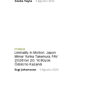
Sevda Yayla
-
5 Ağustos 2026
ETKİNLİK
Liminality in Motion: Japon
Mimar Yurika Takemura, FAV
2026’nın 20. Yıl Büyük
Ödülü’nü Kazandı
Ezgi Johansson
-
5 Ağustos 2026