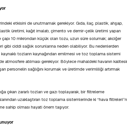
yor
indeki etkisini de unutmamak gerekiyor. Gıda, ilaç, plastik, ahşap,
lastik üretimi, kağıt imalatı, çimento ve demir-çelik üretimi yapan
e çapı 10 mikrondan küçük olan tozu, uzun süre solumak; akciğer
eri gibi ciddi sağlık sorunlarına neden olabiliyor. Bu nedenlerden
n kaynaklı tozların kaynağından emilmesi ve toz toplama sistemi
ekilde atmosfere atılması gerekiyor. Böylece mahaldeki havanın kalitesi
ışan personelin sağlığını korumak ve üretimde verimliliği artırmak
ğa çıkan zararlı tozları ve gazı toplayarak, bir filtreleme
anından uzaklaştıran toz toplama sistemlerinde ki “hava filtreleri”n
ğine sahip olması hayati önem taşıyor.
sunuyor