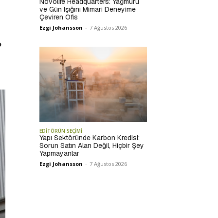
Novolife Headquarters: Yağmuru
ve Gün Işığını Mimari Deneyime
Çeviren Ofis
Ezgi Johansson
-
7 Ağustos 2026
e
EDİTÖRÜN SEÇİMİ
Yapı Sektöründe Karbon Kredisi:
Sorun Satın Alan Değil, Hiçbir Şey
Yapmayanlar
Ezgi Johansson
-
7 Ağustos 2026