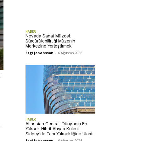
HABER
Nevada Sanat Müzesi:
Sürdürülebilirliği Müzenin
Merkezine Yerleştirmek
Ezgi Johansson
-
6 Ağustos 2026
i
HABER
Atlassian Central: Dünyanın En
a
Yüksek Hibrit Ahşap Kulesi
Sidney’de Tam Yüksekliğine Ulaştı
Ezgi Johansson
-
6 Ağustos 2026