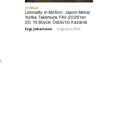
ETKİNLİK
ı
Liminality in Motion: Japon Mimar
Yurika Takemura, FAV 2026’nın
20. Yıl Büyük Ödülü’nü Kazandı
Ezgi Johansson
-
5 Ağustos 2026
,