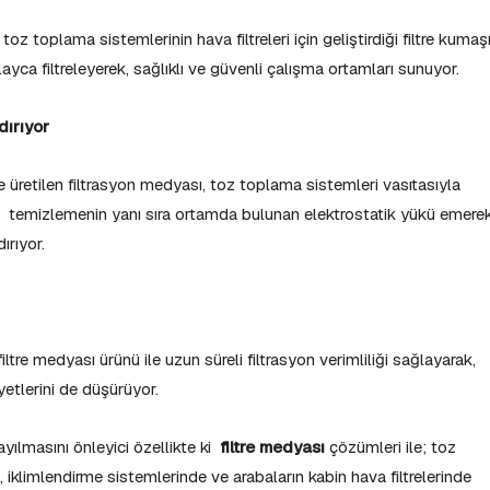
toz toplama sistemlerinin hava filtreleri için geliştirdiği filtre kumaş
olayca filtreleyerek, sağlıklı ve güvenli çalışma ortamları sunuyor.
dırıyor
e üretilen filtrasyon medyası, toz toplama sistemleri vasıtasıyla
nı temizlemenin yanı sıra ortamda bulunan elektrostatik yükü emerek
ırıyor.
re medyası ürünü ile uzun süreli filtrasyon verimliliği sağlayarak,
etlerini de düşürüyor.
yılmasını önleyici özellikte ki
filtre medyası
çözümleri ile; toz
 iklimlendirme sistemlerinde ve arabaların kabin hava filtrelerinde