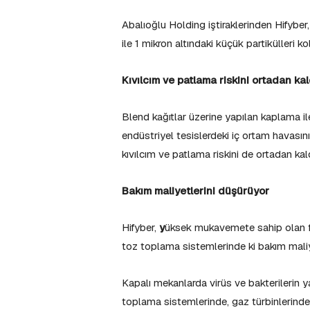
Abalıoğlu Holding iştiraklerinden Hifyber, 
ile 1 mikron altındaki küçük partikülleri k
Kıvılcım ve patlama riskini ortadan kal
Blend kağıtlar üzerine yapılan kaplama il
endüstriyel tesislerdeki iç ortam havası
kıvılcım ve patlama riskini de ortadan kald
Bakım maliyetlerini düşürüyor
Hifyber,
y
üksek mukavemete sahip olan filt
toz toplama sistemlerinde ki bakım maliy
Kapalı mekanlarda virüs ve bakterilerin ya
toplama sistemlerinde, gaz türbinlerinde,