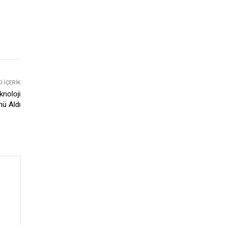
 İÇERIK
knoloji
nü Aldı