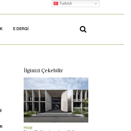
Turkish
İK
E DERGİ
İlginizi Çekebilir
i
an
PROJE