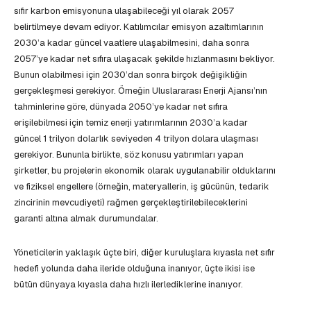
sıfır karbon emisyonuna ulaşabileceği yıl olarak 2057
belirtilmeye devam ediyor. Katılımcılar emisyon azaltımlarının
2030’a kadar güncel vaatlere ulaşabilmesini, daha sonra
2057’ye kadar net sıfıra ulaşacak şekilde hızlanmasını bekliyor.
Bunun olabilmesi için 2030’dan sonra birçok değişikliğin
gerçekleşmesi gerekiyor. Örneğin Uluslararası Enerji Ajansı’nın
tahminlerine göre, dünyada 2050’ye kadar net sıfıra
erişilebilmesi için temiz enerji yatırımlarının 2030’a kadar
güncel 1 trilyon dolarlık seviyeden 4 trilyon dolara ulaşması
gerekiyor. Bununla birlikte, söz konusu yatırımları yapan
şirketler, bu projelerin ekonomik olarak uygulanabilir olduklarını
ve fiziksel engellere (örneğin, materyallerin, iş gücünün, tedarik
zincirinin mevcudiyeti) rağmen gerçekleştirilebileceklerini
garanti altına almak durumundalar.
Yöneticilerin yaklaşık üçte biri, diğer kuruluşlara kıyasla net sıfır
hedefi yolunda daha ileride olduğuna inanıyor, üçte ikisi ise
bütün dünyaya kıyasla daha hızlı ilerlediklerine inanıyor.