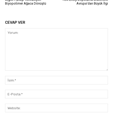
Bi̇yopoli̇mer Ağaca Dönüştü
Avrupa’dan Büyük İlgi
CEVAP VER
Yorum:
İsi
E-
Pos
Web