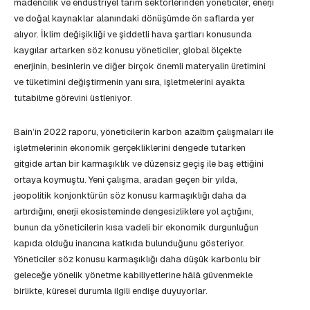
madencilik ve endüstriyel tarım sektörlerinden yöneticiler, enerji
ve doğal kaynaklar alanındaki dönüşümde ön saflarda yer
alıyor. İklim değişikliği ve şiddetli hava şartları konusunda
kaygılar artarken söz konusu yöneticiler, global ölçekte
enerjinin, besinlerin ve diğer birçok önemli materyalin üretimini
ve tüketimini değiştirmenin yanı sıra, işletmelerini ayakta
tutabilme görevini üstleniyor.
Bain’in 2022 raporu, yöneticilerin karbon azaltım çalışmaları ile
işletmelerinin ekonomik gerçekliklerini dengede tutarken
gitgide artan bir karmaşıklık ve düzensiz geçiş ile baş ettiğini
ortaya koymuştu. Yeni çalışma, aradan geçen bir yılda,
jeopolitik konjonktürün söz konusu karmaşıklığı daha da
artırdığını, enerji ekosisteminde dengesizliklere yol açtığını,
bunun da yöneticilerin kısa vadeli bir ekonomik durgunluğun
kapıda olduğu inancına katkıda bulunduğunu gösteriyor.
Yöneticiler söz konusu karmaşıklığı daha düşük karbonlu bir
geleceğe yönelik yönetme kabiliyetlerine hâlâ güvenmekle
birlikte, küresel durumla ilgili endişe duyuyorlar.