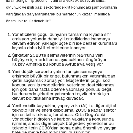
hazır genç bir iş gücünün yanı sıra yüksek düzeyde dijital
olgunluk ve ilgili bazı sektörlerde kilit konumdaki şampiyonların
varlığından da yararlanarak bu maratonun kazanılmasında
önemli bir rol üstlenebilir.”
Yöneticilerin çoğu, dünyanın tamamına kıyasla sıfır
emisyon yolunda daha iyi ilerlediklerine inanmaya
devam ediyor; yaklaşık üçte biri ise benzer kurumlara
kıyasla daha iyi ilerlediklerine inanıyor.
Şirketler 2023’te sermayelerinin %24’ünü yeni
büyüyen iş modellerine ayıracaklarını öngörüyor.
Kuzey Amerika bu konuda Avrupa’ya yetişiyor.
Yeni düşük karbonlu yatırımlar için sermayeye
erişimde büyük bir engel bulunmazken yatırımlardan
getiri sağlamak zorlaşıyor. Müşterilerin çoğu, söz
konusu yeni iş modellerinin yeterince desteklenmesi
için çok daha fazla ödeme yapmaya gönüllü değil,
bu durumda şirketler yatırımları teşvik etmek için
devlet politikalarına ihtiyaç duyacak.
Yenilenebilir kaynaklar, yapay zeka (AI) ile diğer dijital
teknolojiler ve enerji depolama, 2030’a kadar sektör
için en kritik teknolojiler olacak. Orta Doğu’daki
yöneticiler hidrojen ve karbon yakalama konusunda
iyimser, ancak diğer birçok bölgedeki yöneticiler bu
teknolojilerin 2030’dan sonra daha önemli ve yaygın
hale gelmeye başlayacağını düşünüyor.