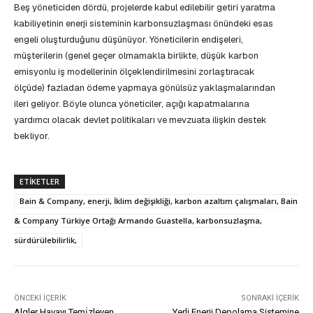
Beş yöneticiden dördü, projelerde kabul edilebilir getiri yaratma
kabiliyetinin enerji sisteminin karbonsuzlaşması önündeki esas
engeli oluşturduğunu düşünüyor. Yöneticilerin endişeleri,
müşterilerin (genel geçer olmamakla birlikte, düşük karbon
emisyonlu iş modellerinin ölçeklendirilmesini zorlaştıracak
ölçüde) fazladan ödeme yapmaya gönülsüz yaklaşmalarından
ileri geliyor. Böyle olunca yöneticiler, açığı kapatmalarına
yardımcı olacak devlet politikaları ve mevzuata ilişkin destek
bekliyor.
ETIKETLER
Bain & Company, enerji, İklim değişikliği, karbon azaltım çalışmaları, Bain
& Company Türkiye Ortağı Armando Guastella, karbonsuzlaşma,
sürdürülebilirlik,
ÖNCEKI İÇERIK
SONRAKI İÇERIK
Algler Havayı Temi̇zleyen
Yerli Enerji Depolama Sistemine