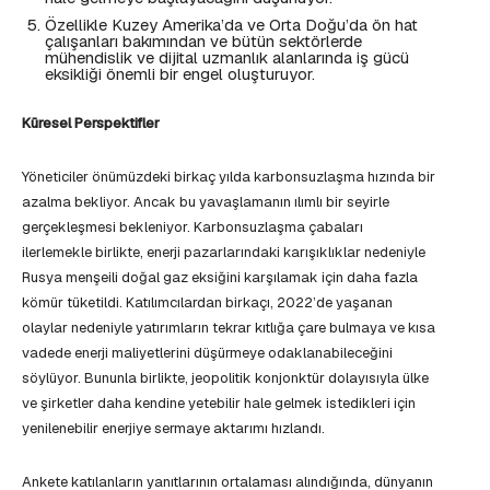
Özellikle Kuzey Amerika’da ve Orta Doğu’da ön hat
çalışanları bakımından ve bütün sektörlerde
mühendislik ve dijital uzmanlık alanlarında iş gücü
eksikliği önemli bir engel oluşturuyor.
Küresel Perspektifler
Yöneticiler önümüzdeki birkaç yılda karbonsuzlaşma hızında bir
azalma bekliyor. Ancak bu yavaşlamanın ılımlı bir seyirle
gerçekleşmesi bekleniyor. Karbonsuzlaşma çabaları
ilerlemekle birlikte, enerji pazarlarındaki karışıklıklar nedeniyle
Rusya menşeili doğal gaz eksiğini karşılamak için daha fazla
kömür tüketildi. Katılımcılardan birkaçı, 2022’de yaşanan
olaylar nedeniyle yatırımların tekrar kıtlığa çare bulmaya ve kısa
vadede enerji maliyetlerini düşürmeye odaklanabileceğini
söylüyor. Bununla birlikte, jeopolitik konjonktür dolayısıyla ülke
ve şirketler daha kendine yetebilir hale gelmek istedikleri için
yenilenebilir enerjiye sermaye aktarımı hızlandı.
Ankete katılanların yanıtlarının ortalaması alındığında, dünyanın