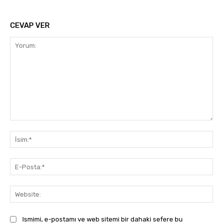
CEVAP VER
Yorum:
İsi
E-
Pos
Web
Ismimi, e-postamı ve web sitemi bir dahaki sefere bu