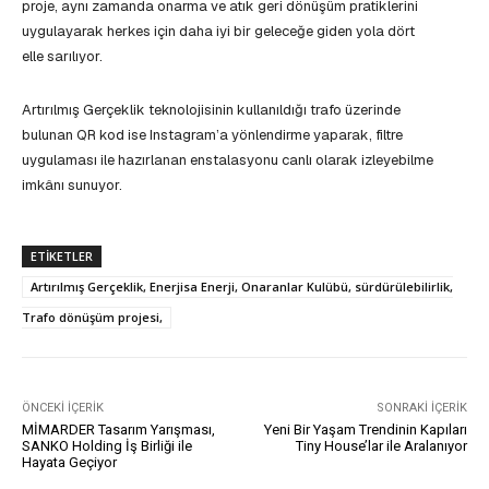
proje, aynı zamanda onarma ve atık geri dönüşüm pratiklerini
uygulayarak herkes için daha iyi bir geleceğe giden yola dört
elle sarılıyor.
Artırılmış Gerçeklik teknolojisinin kullanıldığı trafo üzerinde
bulunan QR kod ise Instagram’a yönlendirme yaparak, filtre
uygulaması ile hazırlanan enstalasyonu canlı olarak izleyebilme
imkânı sunuyor.
ETIKETLER
Artırılmış Gerçeklik, Enerjisa Enerji, Onaranlar Kulübü, sürdürülebilirlik,
Trafo dönüşüm projesi,
ÖNCEKI İÇERIK
SONRAKI İÇERIK
MİMARDER Tasarım Yarışması,
Yeni Bir Yaşam Trendinin Kapıları
SANKO Holding İş Birliği ile
Tiny House’lar ile Aralanıyor
Hayata Geçiyor