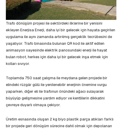
Trafo dönüşüm projesi ile sektördeki ilklerine bir yenisini
ekleyen Enerjisa Enerji, daha iyi bir gelecek için hayata geçirilen
uygulama ile aynı zamanda artırılmış gerçeklik tecrübesini de
yaşatıyor. Trafo binasında bulunan QR kod ile aktif edilen
animasyon sayesinde elektrik panosundaki enerji ile hayat
bulan robot, herkes için daha iyi bir gelecek inşa etmek için
kolları sıvıyor.
Toplamda 750 saat çalışma ile meydana gelen projede bir
elindeki rüzgâr gülü ile yenilenebilir enerjinin önemine vurgu
yaparken, diğer eli ile trafonun önündeki ağacı sulayarak
büyüyüp gelişmesine yardım ediyor ve kentlilerin dikkatini
çevreye duyarlı olmaya çekiyor.
Üretim esnasında oluşan 2 kg biyo plastik parça atıkları farklı
bir projede geri dönüşüm sürecine dahil olmak için depolanan