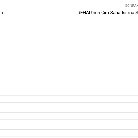
SONRAKI
prü
REHAU’nun Çim Saha Isıtma S