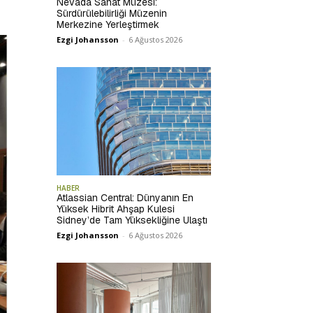
Nevada Sanat Müzesi:
Sürdürülebilirliği Müzenin
Merkezine Yerleştirmek
Ezgi Johansson
-
6 Ağustos 2026
HABER
Atlassian Central: Dünyanın En
Yüksek Hibrit Ahşap Kulesi
Sidney’de Tam Yüksekliğine Ulaştı
Ezgi Johansson
-
6 Ağustos 2026