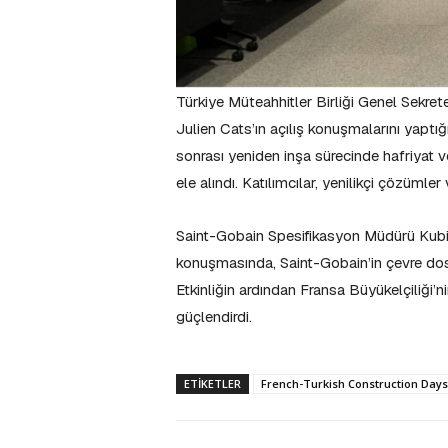
Türkiye Müteahhitler Birliği Genel Sekret
Julien Cats’ın açılış konuşmalarını yaptığı
sonrası yeniden inşa sürecinde hafriyat ve
ele alındı. Katılımcılar, yenilikçi çözümler v
Saint-Gobain Spesifikasyon Müdürü Kubila
konuşmasında, Saint-Gobain’in çevre dostu 
Etkinliğin ardından Fransa Büyükelçiliği’nin
güçlendirdi.
ETIKETLER
French-Turkish Construction Days’