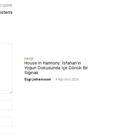
 İÇERIK
istemi
PROJE
House in Harmony: İsfahan’ın
Yoğun Dokusunda İçe Dönük Bir
Sığınak
Ezgi Johansson
-
4 Ağustos 2026
İsim:*
E-
Posta:*