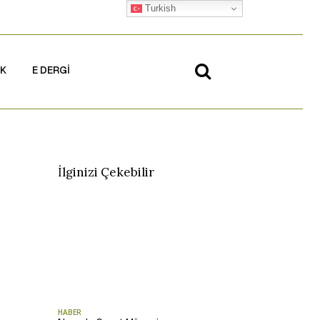
Turkish
İK
E DERGİ
İlginizi Çekebilir
HABER