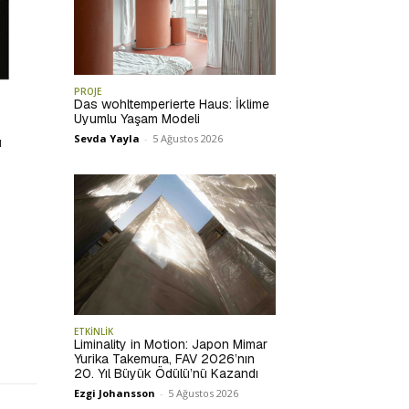
PROJE
Das wohltemperierte Haus: İklime
Uyumlu Yaşam Modeli
Sevda Yayla
-
5 Ağustos 2026
ı
ETKİNLİK
Liminality in Motion: Japon Mimar
Yurika Takemura, FAV 2026’nın
20. Yıl Büyük Ödülü’nü Kazandı
Ezgi Johansson
-
5 Ağustos 2026