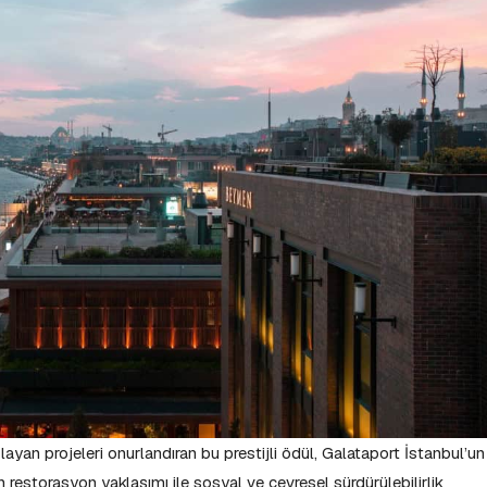
layan projeleri onurlandıran bu prestijli ödül, Galataport İstanbul’un
an restorasyon yaklaşımı ile sosyal ve çevresel sürdürülebilirlik