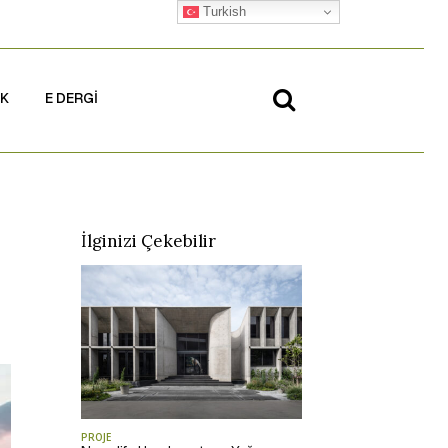
Turkish
İK
E DERGİ
İlginizi Çekebilir
PROJE