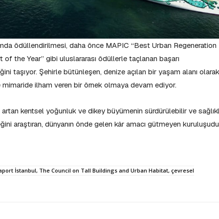
ormda ödüllendirilmesi, daha önce MAPIC “Best Urban Regeneration
of the Year” gibi uluslararası ödüllerle taçlanan başarı
iğini taşıyor. Şehirle bütünleşen, denize açılan bir yaşam alanı olara
 mimaride ilham veren bir örnek olmaya devam ediyor.
rtan kentsel yoğunluk ve dikey büyümenin sürdürülebilir ve sağlıkl
ğini araştıran, dünyanın önde gelen kâr amacı gütmeyen kuruluşudu
ort İstanbul, The Council on Tall Buildings and Urban Habitat, çevresel