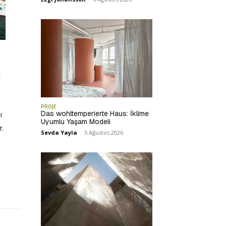
k
PROJE
Das wohltemperierte Haus: İklime
ı
Uyumlu Yaşam Modeli
r.
Sevda Yayla
-
5 Ağustos 2026