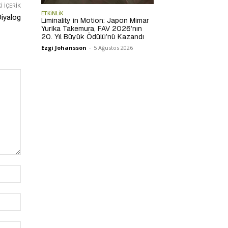
 İÇERIK
ETKİNLİK
Diyalog
Liminality in Motion: Japon Mimar
Yurika Takemura, FAV 2026’nın
20. Yıl Büyük Ödülü’nü Kazandı
Ezgi Johansson
-
5 Ağustos 2026
İsim:*
E-
Posta:*
Website: