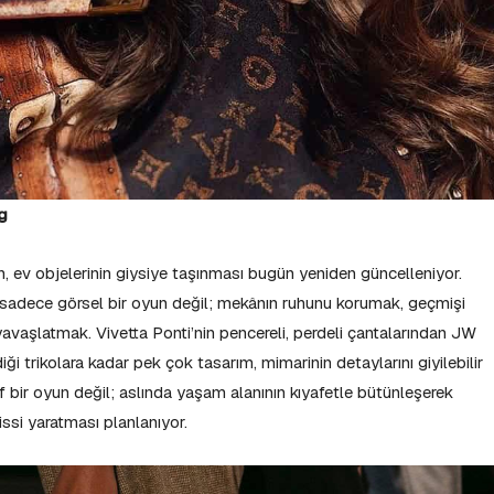
rg
n, ev objelerinin giysiye taşınması bugün yeniden güncelleniyor.
e sadece görsel bir oyun değil; mekânın ruhunu korumak, geçmişi
aşlatmak. Vivetta Ponti’nin pencereli, perdeli çantalarından JW
ği trikolara kadar pek çok tasarım, mimarinin detaylarını giyilebilir
if bir oyun değil; aslında yaşam alanının kıyafetle bütünleşerek
issi yaratması planlanıyor.