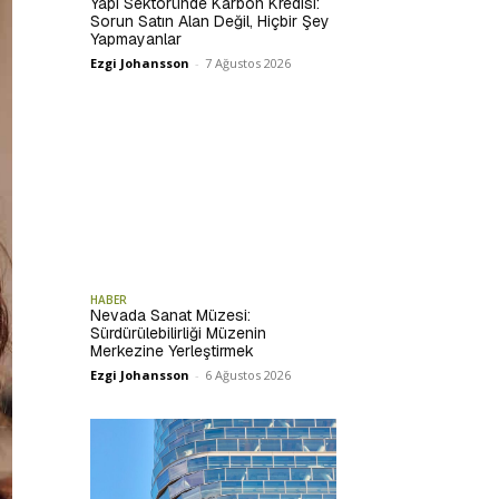
Yapı Sektöründe Karbon Kredisi:
Sorun Satın Alan Değil, Hiçbir Şey
Yapmayanlar
Ezgi Johansson
-
7 Ağustos 2026
HABER
Nevada Sanat Müzesi:
Sürdürülebilirliği Müzenin
Merkezine Yerleştirmek
Ezgi Johansson
-
6 Ağustos 2026