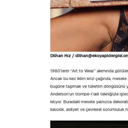
Dilhan Hız / dilhan@ekoyapidergisi.o
1980’lerin “Art to Wear” akımında görüle
Ancak bu kez iklim krizi çağında, mesel
bugüne taşımak ve tüketim döngüsünü yav
Anderson’un trompe-l’œil tekniğiyle işledi
kılıyor. Buradaki mesele yalnızca dekorat
kalıcılık, aidiyet ve çevresel sorumluluk h