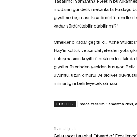
Tasarımcı Samantha Pleet’in büyükannesin
modanın gündelik mekânlarla kurduğu bu b
giysilere taşıması, kısa ömürlü trendlerd
kadar sürdürülebilir olabilir mi?”
Örnekler o kadar çeşitli ki… Acne Stud
Hay’in koltuk ve sandalyelerden yola çı
buluşmasının keyifli örneklernden. Moda ta
giysiler üzerinden yeniden kuruyor. Belki 
uyumlu, uzun ömürlü ve aidiyet duygusu
mimarlığını belirleyecek olması.
ETIKETLER
moda, tasarım, Samantha Pleet, ar
ÖNCEKI İÇERIK
Galataport İstanbul, “Award of Excellence