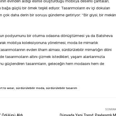
in evinden aldığı esinle oluşturduğu mobilya desenli çantaları,
ağa güçlü bir örnek teşkil ediyor. Tasarımcıların ev içi dokuları
en çok daha derin bir soruyu gündeme getiriyor: “Bir giysi, bir mekân
ios’un podyumunu bir oturma odasına dönüştürmesi ya da Batsheva
karak mobilya koleksiyonuna yönelmesi, moda ile mimarlık
sarımcılarının evden ilham alması, sürdürülebilir mimarlığın dilini
de tasarımcıların altını çizmek istedikleri, yaşam alanlarımızla
nu güçlendiren tasarımların, geleceğin hem modasını hem de
t to wear, sürdürülebilir moda, sürdürülebilir tasarım
SONRAKI
” Ödülünü Aldı
Dünyada Yeni Trend: Paylaşımlı M