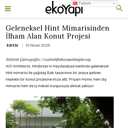
Turkish
Geleneksel Hint Mimarisinden
İlham Alan Konut Projesi
10 Nisan 2025
Editör
Nüshet Çamuşoğlu / nushet@ekoyapidergisi.org
A01 Architects, Hindistan’ın Haydarabad kentinde geleneksel
Hint mimarisi ile çağdaş Batı tasarımını bir araya getiren
heykelsi bir konut projesine imza attı. Priyam Home, hem dış
mimarisi hem de iç mekân kurgusuyla dikkat çekiyor.