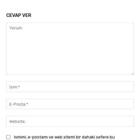
CEVAP VER
Yorum:
İsi
E-
Pos
Web
Ismimi, e-postamı ve web sitemi bir dahaki sefere bu