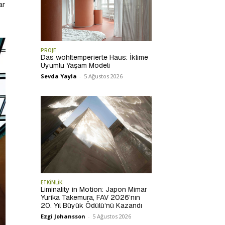
ar
PROJE
Das wohltemperierte Haus: İklime
Uyumlu Yaşam Modeli
Sevda Yayla
-
5 Ağustos 2026
ETKİNLİK
Liminality in Motion: Japon Mimar
Yurika Takemura, FAV 2026’nın
20. Yıl Büyük Ödülü’nü Kazandı
Ezgi Johansson
-
5 Ağustos 2026