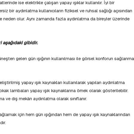
rinde ise elektrikle çalışan yapay ışıklar kullanılır. İyi bir
siz bir aydınlatma kullanıcıların fiziksel ve ruhsal sağlığı açısından
ne neden olur. Aynı zamanda fazla aydınlatma da bireyler üzerinde
 aşağıdaki gibidir.
eşten gelen gün ışığının kullanılması ile görsel konforun sağlanma
liştirilmiş yapay ışık kaynakları kullanılarak yapılan aydınlatma
okak lambaları yapay ışık kaynaklarına örnek olarak gösterilebilir.
a ve dış mekân aydınlatma olarak sınıflanır.
ağlamak için hem gün ışığından hem de yapay ışık kaynaklarından
dır.