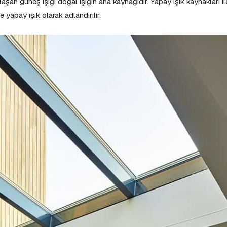
laşan güneş ışığı doğal ışığın ana kaynağıdır. Yapay ışık kaynakları il
ise yapay ışık olarak adlandırılır.