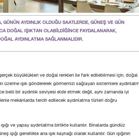
A, GÜNÜN AYDINLIK OLDUĞU SAATLERDE, GÜNEŞ VE GÜN
NCA DOĞAL IŞIKTAN OLABİLDİĞİNCE FAYDALANARAK,
DOĞAL AYDINLATMA SAĞLANMALIDIR.
rçek büyüklükleri ve doğal renkleri ile fark edilebilmesi için, doğal
rin üzerine ışık göndererek görmemizi sağlayan sistemlere aydınlat
belli bir aydınlık seviyesi elde etmek değil, aynı zamanda iyi
enle mekânlarda tercih edilecek aydınlatma türleri doğru
şığı ve yapay aydınlatma birlikte kullanılır. Binalarda gündüz
eş ışığı genellikle ana ışık kaynağı olarak kullanılır. Gün ışığının