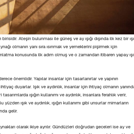
birisidir. Ateşin bulunması ile güneş ve ay ışığı dışında ilk kez bir ış
aynağı olmanın yanı sıra ısınmak ve yemeklerini pişirmek için
ınlatma konusunda ilk adım olmuş ve o zamandan itibaren yapay ış
erece önemlidir. Yapılar insanlar için tasarlanırlar ve yapının
htiyaç duyarlar. Işık ve aydınlık, insanlar için ihtiyaç olmanın yanınd
asarımlarda ışığın kullanımı ve aydınlık, insanlara ferahlık verir,
 Bu yüzden ışık ve aydınlık, ışığın kullanımı gibi unsurlar mimarların
nda gelir.
ynakları olarak ikiye ayrılır. Gündüzleri doğrudan geceleri ise ay ve