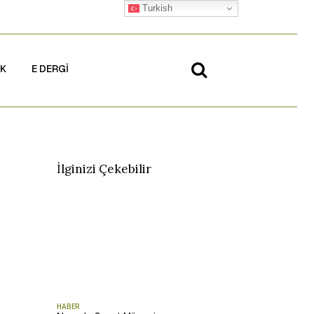
Turkish
İK
E DERGİ
İlginizi Çekebilir
HABER