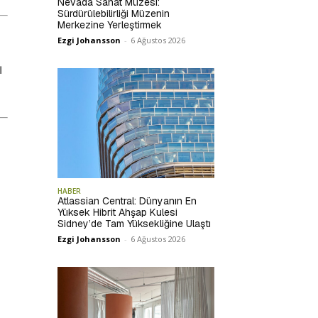
Nevada Sanat Müzesi:
Sürdürülebilirliği Müzenin
Merkezine Yerleştirmek
Ezgi Johansson
-
6 Ağustos 2026
N
HABER
Atlassian Central: Dünyanın En
Yüksek Hibrit Ahşap Kulesi
Sidney’de Tam Yüksekliğine Ulaştı
Ezgi Johansson
-
6 Ağustos 2026