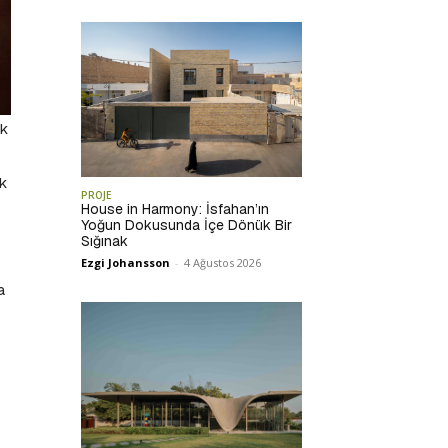
ık
ık
PROJE
House in Harmony: İsfahan’ın
Yoğun Dokusunda İçe Dönük Bir
Sığınak
Ezgi Johansson
-
4 Ağustos 2026
a