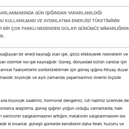
SARLANMASINDA GÜN IŞIĞINDAN YARARLANILDIĞI
U KULLANILMASI VE AYDINLATMA ENERJİSİ TÜKETİMİNİN
R BİR ÇOK FARKLI NEDENDEN DOLAYI GÜNÜMÜZ MİMARLIĞINI
R.
 sağlayan bir enerji kaynağı olan ışık, gözü etkileyerek nesnelerin ve
yan cisimler ise ışık kaynağıdır. Güneş, dünyadaki bütün canlılar için
amsal faaliyetlerini sürdürülebilmek için güneş ışığına ihtiyaç duyar.
fazlasıdır, biyolojik ve aynı zamanda yaşamlarımızı önemli ölçüde
sıra biyolojik saatimiz, hormonel dengemiz, ruh halimiz üzerinde de
n onlarca araştırma, güneş ışığının yoğun olduğu zamanlarda, halk
 serotonin salgılanmasının arttığını, melatonin salgılanmasının ise
ir ki insanlar, güneşli günlerde kendilerini daha ferah, huzurlu ve