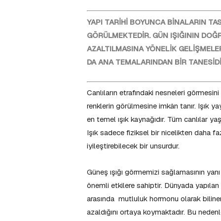
YAPI TARİHİ BOYUNCA BİNALARIN TA
GÖRÜLMEKTEDİR. GÜN IŞIĞININ DOĞR
AZALTILMASINA YÖNELİK GELİŞMELE
DA ANA TEMALARINDAN BİR TANESİDİ
Canlıların etrafındaki nesneleri görmesini
renklerin görülmesine imkân tanır. Işık ya
en temel ışık kaynağıdır. Tüm canlılar yaş
Işık sadece fiziksel bir nicelikten daha 
iyileştirebilecek bir unsurdur.
Güneş ışığı görmemizi sağlamasının yanı 
önemli etkilere sahiptir. Dünyada yapıla
arasında mutluluk hormonu olarak bilinen
azaldığını ortaya koymaktadır. Bu nedenled