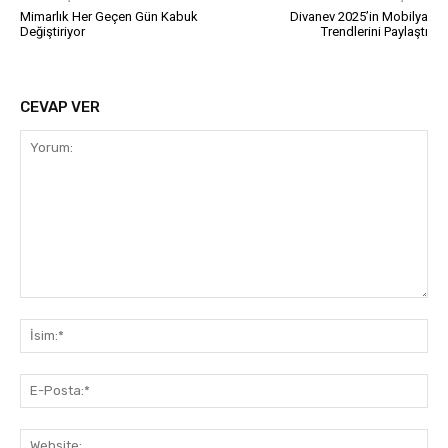
Mimarlık Her Geçen Gün Kabuk
Divanev 2025’in Mobilya
Değiştiriyor
Trendlerini Paylaştı
CEVAP VER
Yorum:
İsi
E-
Pos
Web