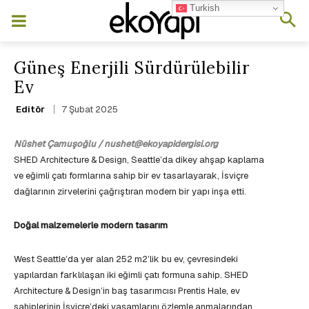
Turkish
Güneş Enerjili Sürdürülebilir
Ev
7 Şubat 2025
Editör
Nüshet Çamuşoğlu / nushet@ekoyapidergisi.org
SHED Architecture & Design, Seattle’da dikey ahşap kaplama
ve eğimli çatı formlarına sahip bir ev tasarlayarak, İsviçre
dağlarının zirvelerini çağrıştıran modern bir yapı inşa etti.
Doğal malzemelerle modern tasarım
West Seattle’da yer alan 252 m2’lik bu ev, çevresindeki
yapılardan farklılaşan iki eğimli çatı formuna sahip. SHED
Architecture & Design’in baş tasarımcısı Prentis Hale, ev
sahiplerinin İsviçre’deki yaşamlarını özlemle anmalarından