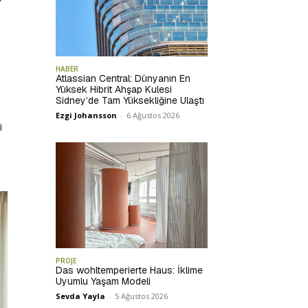
HABER
Atlassian Central: Dünyanın En
Yüksek Hibrit Ahşap Kulesi
Sidney’de Tam Yüksekliğine Ulaştı
Ezgi Johansson
-
6 Ağustos 2026
i
PROJE
Das wohltemperierte Haus: İklime
Uyumlu Yaşam Modeli
Sevda Yayla
-
5 Ağustos 2026