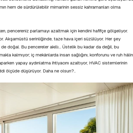
rımın hem de sürdürülebilir mimarinin sessiz kahramanları olma
ken, pencereniz parlamayı azaltmak için kendini hafifçe gölgeliyor.
yor. Akşamüstü serinliğinde, taze hava içeri süzülüyor. Her şey
 doğal. Bu pencereler akıllı… Üstelik bu kadar da değil, bu
amakla kalmıyor; iç mekânlarda insan sağlığını, konforunu ve ruh hâlin
aparken yapay aydınlatma ihtiyacını azaltıyor, HVAC sistemlerinin
ciddi ölçüde düşürüyor. Daha ne olsun?..