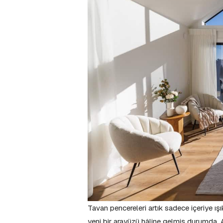
Tavan pencereleri artık sadece içeriye ış
yeni bir arayüzü hâline gelmiş durumda. A