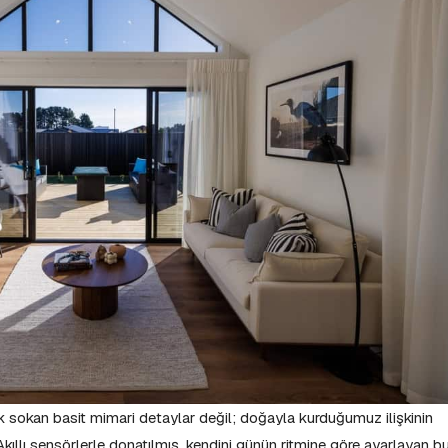
ık sokan basit mimari detaylar değil; doğayla kurduğumuz ilişkinin
kıllı sensörlerle donatılmış, kendini günün ritmine göre ayarlayan b