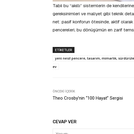
Tabii bu “akıllı” sistemlerin de kendileri
gereksinimleri ve maliyet gibi teknik det
net: pasif konforun ötesinde, aktif olarak
pencereleri, bu dönüşümün en zarif temsil
ETIKETLER
yeni nesil pencere, tasarım, mimarlık, sürdürüleb
ev
ÖNCEKI İÇERIK
Theo Crosby’nin “100 Hayat” Sergisi
CEVAP VER