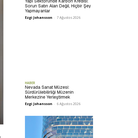
Yapı Sektöründe Karbon Kredisi:
Sorun Satın Alan Değil, Hiçbir Şey
Yapmayanlar
Ezgi Johansson
-
7 Ağustos 2026
HABER
Nevada Sanat Müzesi:
Sürdürülebilirliği Müzenin
Merkezine Yerleştirmek
Ezgi Johansson
-
6 Ağustos 2026
u