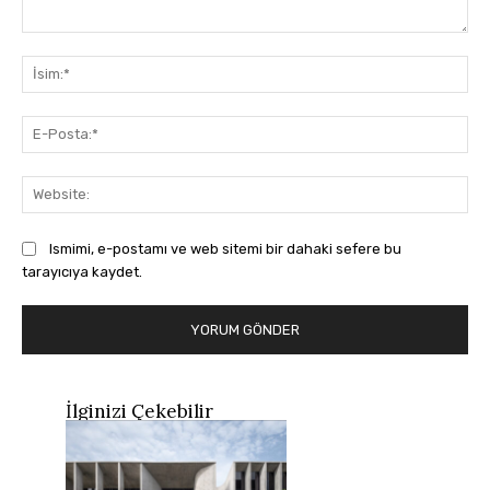
Yorum:
İsi
E-
Pos
Web
Ismimi, e-postamı ve web sitemi bir dahaki sefere bu
tarayıcıya kaydet.
İlginizi Çekebilir