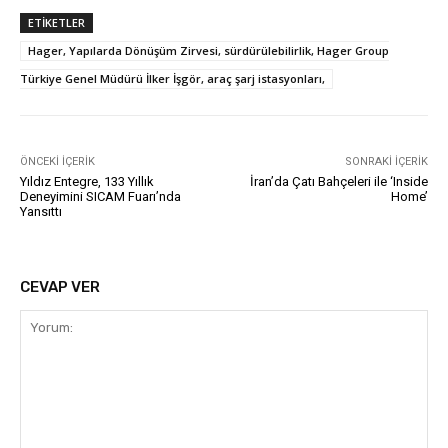
ETIKETLER
Hager, Yapılarda Dönüşüm Zirvesi, sürdürülebilirlik, Hager Group
Türkiye Genel Müdürü İlker İşgör, araç şarj istasyonları,
ÖNCEKI İÇERIK
SONRAKI İÇERIK
Yıldız Entegre, 133 Yıllık
İran’da Çatı Bahçeleri ile ‘Inside
Deneyimini SICAM Fuarı’nda
Home’
Yansıttı
CEVAP VER