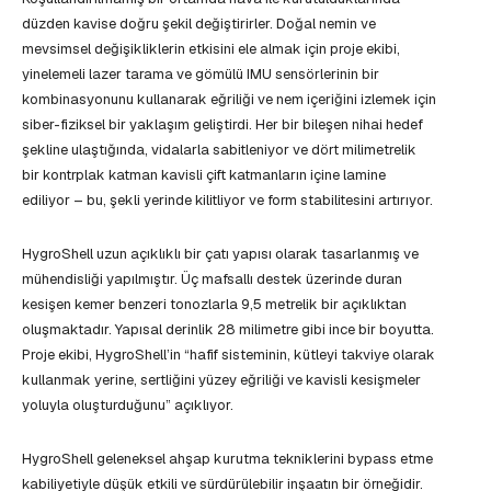
düzden kavise doğru şekil değiştirirler. Doğal nemin ve
mevsimsel değişikliklerin etkisini ele almak için proje ekibi,
yinelemeli lazer tarama ve gömülü IMU sensörlerinin bir
kombinasyonunu kullanarak eğriliği ve nem içeriğini izlemek için
siber-fiziksel bir yaklaşım geliştirdi. Her bir bileşen nihai hedef
şekline ulaştığında, vidalarla sabitleniyor ve dört milimetrelik
bir kontrplak katman kavisli çift katmanların içine lamine
ediliyor – bu, şekli yerinde kilitliyor ve form stabilitesini artırıyor.
HygroShell uzun açıklıklı bir çatı yapısı olarak tasarlanmış ve
mühendisliği yapılmıştır. Üç mafsallı destek üzerinde duran
kesişen kemer benzeri tonozlarla 9,5 metrelik bir açıklıktan
oluşmaktadır. Yapısal derinlik 28 milimetre gibi ince bir boyutta.
Proje ekibi, HygroShell’in “hafif sisteminin, kütleyi takviye olarak
kullanmak yerine, sertliğini yüzey eğriliği ve kavisli kesişmeler
yoluyla oluşturduğunu” açıklıyor.
HygroShell geleneksel ahşap kurutma tekniklerini bypass etme
kabiliyetiyle düşük etkili ve sürdürülebilir inşaatın bir örneğidir.