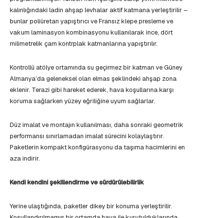
kalınlığındaki ladin ahşap levhalar aktif katmana yerleştirilir –
bunlar poliüretan yapıştırıcı ve Fransız klepe presleme ve
vakum laminasyon kombinasyonu kullanılarak ince, dört
milimetrelik çam kontrplak katmanlarına yapıştırılır.
Kontrollü atölye ortamında su geçirmez bir katman ve Güney
Almanya’da geleneksel olan elmas şeklindeki ahşap zona
eklenir. Terazi gibi hareket ederek, hava koşullarına karşı
koruma sağlarken yüzey eğriliğine uyum sağlarlar.
Düz imalat ve montajın kullanılması, daha sonraki geometrik
performansı sınırlamadan imalat sürecini kolaylaştırır.
Paketlerin kompakt konfigürasyonu da taşıma hacimlerini en
aza indirir.
Kendi kendini şekillendirme ve sürdürülebilirlik
Yerine ulaştığında, paketler dikey bir konuma yerleştirilir.
Koşullandırılmamış bir ortamda hava ile kurutulduklarında