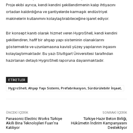
Proje ekibi ayrıca, kendi kendini şekillendirmenin kalıp ihtiyacını
ortadan kaldırdığına ve şantiyelerde karmaşık endüstriyel
makinelerin kullanımını kolaylaştırabileceğine işaret ediyor.
Bir konsept kanıtı olarak hizmet veren HygroShell, kendi kendini
şekillendiren, hafif bir ahşap yapı sisteminin olanaklarını
göstermekte ve uzunlamasına kavisli yüzey yapılarının inşasını
kolaylaştırmaktadır. Bu yazı Stuttgart Üniversitesi tarafından
hazırlanan detaylı HygroShell raporuna dayanmaktadır.
ETIKETLER
HygroShell, Ahşap Yapı Sistemi, Prefabrikasyon, Sürdürülebilir İnşaat,
ÖNCEKI İÇERIK
SONRAKI İÇERIK
Panasonic Electric Works Türkiye
Türkiye Hazır Beton Birliği,
Akıllı Bina Teknolojileri Fuarı’na
Hükûmetin İndirim Kampanyasını
Katılıyor
Destekliyor