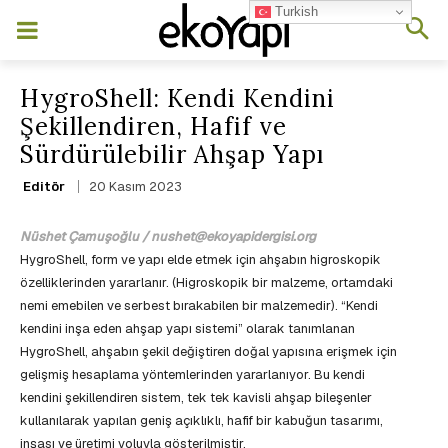
Turkish
HygroShell: Kendi Kendini
Şekillendiren, Hafif ve
Sürdürülebilir Ahşap Yapı
20 Kasım 2023
Editör
Nüshet Çamuşoğlu / nushet@ekoyapidergisi.org
HygroShell, form ve yapı elde etmek için ahşabın higroskopik
özelliklerinden yararlanır. (Higroskopik bir malzeme, ortamdaki
nemi emebilen ve serbest bırakabilen bir malzemedir). “Kendi
kendini inşa eden ahşap yapı sistemi” olarak tanımlanan
HygroShell, ahşabın şekil değiştiren doğal yapısına erişmek için
gelişmiş hesaplama yöntemlerinden yararlanıyor. Bu kendi
kendini şekillendiren sistem, tek tek kavisli ahşap bileşenler
kullanılarak yapılan geniş açıklıklı, hafif bir kabuğun tasarımı,
inşası ve üretimi yoluyla gösterilmiştir.