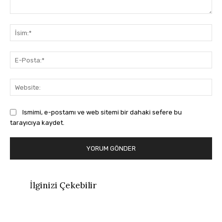
Yorum:
İsi
E-
Pos
Web
Ismimi, e-postamı ve web sitemi bir dahaki sefere bu
tarayıcıya kaydet.
İlginizi Çekebilir