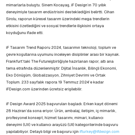
mimarlarla buluştu. Sinem Kocayaş, iF Design’ın 70 yıllık
deneyimiyle tasarım endüstrisini desteklediğini belirtti. Cihan
Sirolu, raporun küresel tasarım üzerindeki mega trendlerin
etkisini özetlediğini ve sosyal trendlerle ilişkisini ortaya
koyduğunu ifade etti.
iF Tasarım Trend Raporu 2024, tasarımın teknoloji, toplum ve
çevre koşullarına uyumunu inceleyen disiplinler arası bir kaynak.
Frankfurt’taki The Futureişbirliğiyle hazırlanan rapor, altı ana
tema etrafında düzenlenmiştir: Dijital İnsanlık, Bilinçli Ekonomi,
Eko Dönüşüm, Globalizasyon, Zihniyet Devrimi ve Ortak
Toplum. 233 sayfalık rapora 19 Temmuz 2024’e kadar
iFDesign.com üzerinden ücretsiz erişilebilir.
iF Design Award 2025 başvuruları başladı. Erken kayıt dönemi
28 Haziran’da sona eriyor. Ürün, ambalaj, iletişim, iç mimarlık,
profesyonel konsept, hizmet tasarımı, mimari, kullanıcı
deneyimi (UX) ve kullanıcı arayüzü (UII) kategorilerinde başvuru
yapılabiliyor. Detaylı bilgi ve başvuru için
ifturkey@ifdesign.com