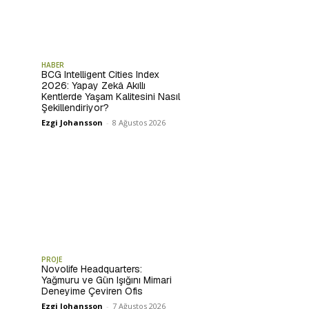
HABER
BCG Intelligent Cities Index
2026: Yapay Zekâ Akıllı
Kentlerde Yaşam Kalitesini Nasıl
Şekillendiriyor?
Ezgi Johansson
-
8 Ağustos 2026
PROJE
Novolife Headquarters:
Yağmuru ve Gün Işığını Mimari
Deneyime Çeviren Ofis
Ezgi Johansson
-
7 Ağustos 2026