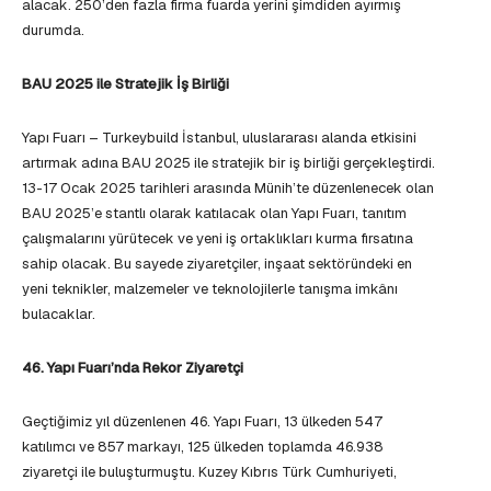
alacak. 250’den fazla firma fuarda yerini şimdiden ayırmış
durumda.
BAU 2025 ile Stratejik İş Birliği
Yapı Fuarı – Turkeybuild İstanbul, uluslararası alanda etkisini
artırmak adına BAU 2025 ile stratejik bir iş birliği gerçekleştirdi.
13-17 Ocak 2025 tarihleri arasında Münih’te düzenlenecek olan
BAU 2025’e stantlı olarak katılacak olan Yapı Fuarı, tanıtım
çalışmalarını yürütecek ve yeni iş ortaklıkları kurma fırsatına
sahip olacak. Bu sayede ziyaretçiler, inşaat sektöründeki en
yeni teknikler, malzemeler ve teknolojilerle tanışma imkânı
bulacaklar.
46. Yapı Fuarı’nda Rekor Ziyaretçi
Geçtiğimiz yıl düzenlenen 46. Yapı Fuarı, 13 ülkeden 547
katılımcı ve 857 markayı, 125 ülkeden toplamda 46.938
ziyaretçi ile buluşturmuştu. Kuzey Kıbrıs Türk Cumhuriyeti,