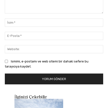
Yorum:
İsi
E-
Pos
Web
Ismimi, e-postamı ve web sitemi bir dahaki sefere bu
tarayıcıya kaydet.
İlginizi Çekebilir