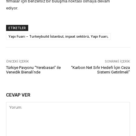
firmalar için benzersiz bir buluşma noktası olmaya devam
ediyor.
ETIKETLER
Yapı Fuarı – Turkeybuild İstanbul, inşaat sektörü, Yapı Fuarı,
ÖNCEKI İÇERIK
SONRAKI İÇERIK
Türkiye Pavyonu “Yerebasan” ile
“Karbon Net Sıfır Hedefi İçin Ceza
Venedik Bienali’nde
Sistemi Getirilmeli”
CEVAP VER