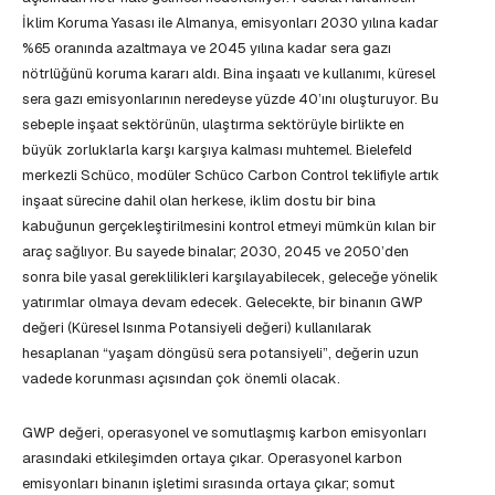
İklim Koruma Yasası ile Almanya, emisyonları 2030 yılına kadar
%65 oranında azaltmaya ve 2045 yılına kadar sera gazı
nötrlüğünü koruma kararı aldı. Bina inşaatı ve kullanımı, küresel
sera gazı emisyonlarının neredeyse yüzde 40’ını oluşturuyor. Bu
sebeple inşaat sektörünün, ulaştırma sektörüyle birlikte en
büyük zorluklarla karşı karşıya kalması muhtemel. Bielefeld
merkezli Schüco, modüler Schüco Carbon Control teklifiyle artık
inşaat sürecine dahil olan herkese, iklim dostu bir bina
kabuğunun gerçekleştirilmesini kontrol etmeyi mümkün kılan bir
araç sağlıyor. Bu sayede binalar; 2030, 2045 ve 2050’den
sonra bile yasal gereklilikleri karşılayabilecek, geleceğe yönelik
yatırımlar olmaya devam edecek. Gelecekte, bir binanın GWP
değeri (Küresel Isınma Potansiyeli değeri) kullanılarak
hesaplanan “yaşam döngüsü sera potansiyeli”, değerin uzun
vadede korunması açısından çok önemli olacak.
GWP değeri, operasyonel ve somutlaşmış karbon emisyonları
arasındaki etkileşimden ortaya çıkar. Operasyonel karbon
emisyonları binanın işletimi sırasında ortaya çıkar; somut