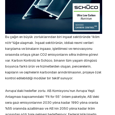
Bu çağın en büyük zorluklarından biri inşaat sektöründe “iklim
nötr“lüğe ulaşmak. İnşaat sektörünün, iddialı resmi verileri
karşılama ve binaların inşaası, işletilmesi ve renovasyonu
sırasında ortaya çıkan CO2 emisyonlarını sıfıra indirme görevi
var. Karbon Kontrolü ile Schüco, binanın tüm yaşam döngüsü
boyunca farklı ürün ve hizmetlerden oluşan, pencerelerin,
kapıların ve cephelerin karbondan arındırılmasının, projeye özel
kontrol edilebildiği modüler bir teklif sunuyor.
Avrupa’daki hedefler zorlu. AB Komisyonu’nun Avrupa Yeşil
Anlaşması kapsamındaki “Fit for 55” önlem paketiyle, AB’deki
sera gazı emisyonlarının 2030 yılına kadar 1990 yılına oranla
%55 oranında azaltılması ve AB’nin 2050 yılına kadar iklim
açısından nötr hale gelmesi hedefleniyor. Federal Hükümetin