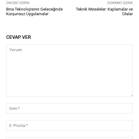
ÖNCEKI İÇERIK
SONRAKI İÇERIK
Bina Teknolojisinin Geleceğinde
Teknik Meseleler: Kaplamalar ve
Kurşunsuz Uygulamalar
Cilalar
CEVAP VER
Yorum:
İsi
E-
Pos