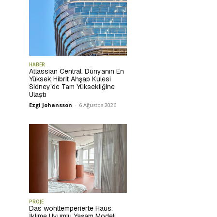
HABER
Atlassian Central: Dünyanın En
Yüksek Hibrit Ahşap Kulesi
Sidney’de Tam Yüksekliğine
Ulaştı
Ezgi Johansson
-
6 Ağustos 2026
PROJE
Das wohltemperierte Haus:
İklime Uyumlu Yaşam Modeli