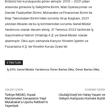
Bölümü’nün kuruluşunda görev almıştır. 2012 – 2021 yılları
arasında görevine İş Geliştirme Birimi, Mali Operasyonlar ve
Destek Faaliyetleri Birimi, Muhasebe ve Finansman Birimi ile
Bilgi Teknolojileri Birimi’nden sorumlu Grup Başkanı, 2021
yılından itibaren de bu iş birimlerinden sorumlu Genel Müdür
Yardımcısı olarak devam etmiş, 31 Temmuz 2023 tarihinde İş
Gayrimenkul Yatırım Ortaklığı A.Ş.’ye Genel Müdür olarak
atanmıştır. Ülkü aynı zamanda Kanyon Yönetim İşletim ve
Pazarlama A.Ş.’de Yönetim Kurulu Üyesi’dir.
ETIKETLER
İş GYO, Genel Müdür Yardımcısı Ömer Barlas Ülkü, Ömer Barlas Ülkü,
ÖNCEKI İÇERIK
SONRAKI İÇERIK
Türkiye İMSAD, İnşaat
Uludağ Enerji’nin Hatay Yaşam ve
Malzemeleri Sanayisinin Yeşil
Gelişim Kampüsü Hizmete Açıldı
Mutabakat’a Uyumu Rehberi’ni
Yayımladı