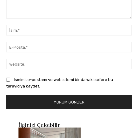
Yorum:
İsi
E-
Pos
Web
Ismimi, e-postamı ve web sitemi bir dahaki sefere bu
tarayıcıya kaydet.
İlginizi Çekebilir