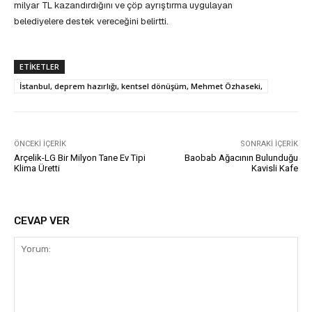
milyar TL kazandırdığını ve çöp ayrıştırma uygulayan
belediyelere destek vereceğini belirtti.
ETIKETLER
İstanbul, deprem hazırlığı, kentsel dönüşüm, Mehmet Özhaseki,
ÖNCEKI İÇERIK
SONRAKI İÇERIK
Arçelik-LG Bir Milyon Tane Ev Tipi
Baobab Ağacının Bulunduğu
Klima Üretti
Kavisli Kafe
CEVAP VER