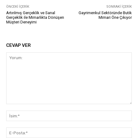
ÖNCEKI İÇERIK
SONRAKI İÇERIK
Artırılmış Gerçeklik ve Sanal
Gayrimenkul Sektöründe Butik
Gerçeklik ile Mimarlıkta Dönüşen
Mimari Öne Çıkıyor
Müşteri Deneyimi
CEVAP VER
Yorum:
İsi
E-
Pos