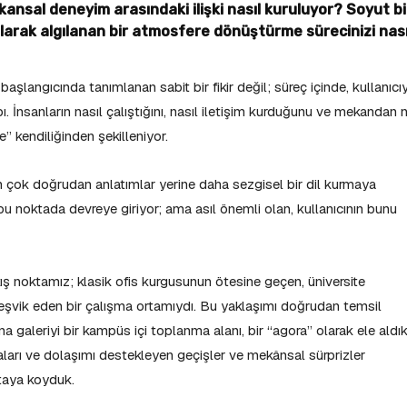
kansal deneyim arasındaki ilişki nasıl kuruluyor? Soyut bi
 olarak algılanan bir atmosfere dönüştürme sürecinizi nası
langıcında tanımlanan sabit bir fikir değil; süreç içinde, kullanıcıy
. İnsanların nasıl çalıştığını, nasıl iletişim kurduğunu ve mekandan 
e” kendiliğinden şekilleniyor.
 çok doğrudan anlatımlar yerine daha sezgisel bir dil kurmaya
bu noktada devreye giriyor; ama asıl önemli olan, kullanıcının bunu
 noktamız; klasik ofis kurgusunun ötesine geçen, üniversite
teşvik eden bir çalışma ortamıydı. Bu yaklaşımı doğrudan temsil
 galeriyi bir kampüs içi toplanma alanı, bir “agora” olarak ele aldık
aşmaları ve dolaşımı destekleyen geçişler ve mekânsal sürprizler
rtaya koyduk.