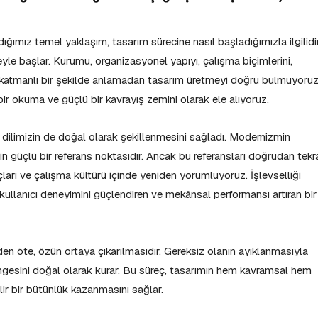
dığımız temel yaklaşım, tasarım sürecine nasıl başladığımızla ilgilidir
meyle başlar. Kurumu, organizasyonel yapıyı, çalışma biçimlerini,
çok katmanlı bir şekilde anlamadan tasarım üretmeyi doğru bulmuyoruz
bir okuma ve güçlü bir kavrayış zemini olarak ele alıyoruz.
dilimizin de doğal olarak şekillenmesini sağladı. Modernizmin
 için güçlü bir referans noktasıdır. Ancak bu referansları doğrudan tekr
arı ve çalışma kültürü içinde yeniden yorumluyoruz. İşlevselliği
l, kullanıcı deneyimini güçlendiren ve mekânsal performansı artıran bir
inden öte, özün ortaya çıkarılmasıdır. Gereksiz olanın ayıklanmasıyla
dengesini doğal olarak kurar. Bu süreç, tasarımın hem kavramsal hem
lir bir bütünlük kazanmasını sağlar.