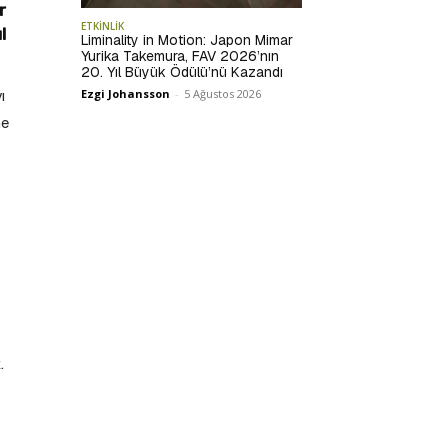
r
ETKİNLİK
l
Liminality in Motion: Japon Mimar
Yurika Takemura, FAV 2026’nın
20. Yıl Büyük Ödülü’nü Kazandı
ı
Ezgi Johansson
-
5 Ağustos 2026
ne
.