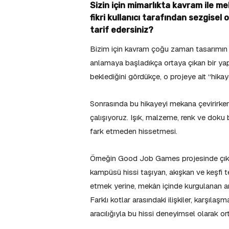
Sizin için mimarlıkta kavram ile me
fikri kullanıcı tarafından sezgisel
tarif edersiniz?
Bizim için kavram çoğu zaman tasarımın baş
anlamaya başladıkça ortaya çıkan bir yapı
beklediğini gördükçe, o projeye ait “hikay
Sonrasında bu hikayeyi mekana çevirirken
çalışıyoruz. Işık, malzeme, renk ve doku 
fark etmeden hissetmesi.
Örneğin Good Job Games projesinde çıkış
kampüsü hissi taşıyan, akışkan ve keşfi 
etmek yerine, mekân içinde kurgulanan ana
Farklı kotlar arasındaki ilişkiler, karşıl
aracılığıyla bu hissi deneyimsel olarak o