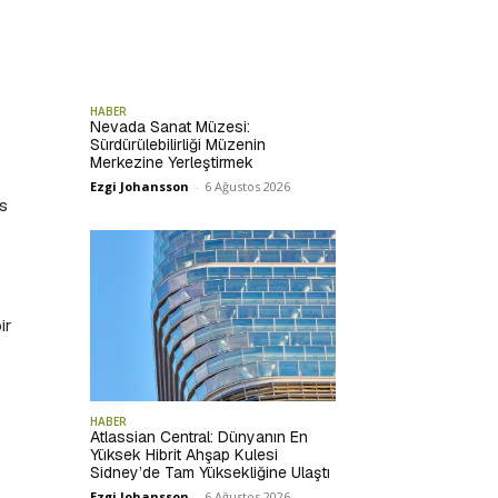
HABER
Nevada Sanat Müzesi:
Sürdürülebilirliği Müzenin
Merkezine Yerleştirmek
Ezgi Johansson
-
6 Ağustos 2026
is
ir
HABER
Atlassian Central: Dünyanın En
Yüksek Hibrit Ahşap Kulesi
Sidney’de Tam Yüksekliğine Ulaştı
Ezgi Johansson
-
6 Ağustos 2026