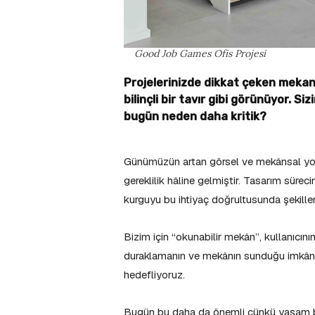
Good Job Games Ofis Projesi
Projelerinizde dikkat çeken mekan
bilinçli bir tavır gibi görünüyor. Siz
bugün neden daha kritik?
Günümüzün artan görsel ve mekânsal yoğunl
gereklilik hâline gelmiştir. Tasarım sürec
kurguyu bu ihtiyaç doğrultusunda şekillen
Bizim için “okunabilir mekân”, kullanıcı
duraklamanın ve mekânın sunduğu imkânları
hedefliyoruz.
Bugün bu daha da önemli çünkü yaşam biçi