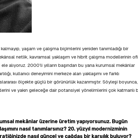
ı kalmayıp, yaşam ve çalışma biçimlerini yeniden tanımladığı bir
ekânsal netlik, kavramsal yaklaşım ve hibrit çalışma modellerinin of
i ele alıyoruz. 2000’li yılların başından bu yana kurumsal mekânlar
ılığı, kullanıcı deneyimini merkeze alan yaklaşımı ve farklı
uluslararası ölçekte güçlü bir görünürlük kazanmıştır. Söyleşi boyunca,
erini ve yakın geleceğe dair potansiyel yönelimlerini çok katmanlı b
urumsal mekânlar üzerine üretim yapıyorsunuz. Bugün
laşımını nasıl tanımlarsınız? 20. yüzyıl modernizminin
in pratiğinizde nasıl güncel ve çağdaş bir karşılık buluyor?