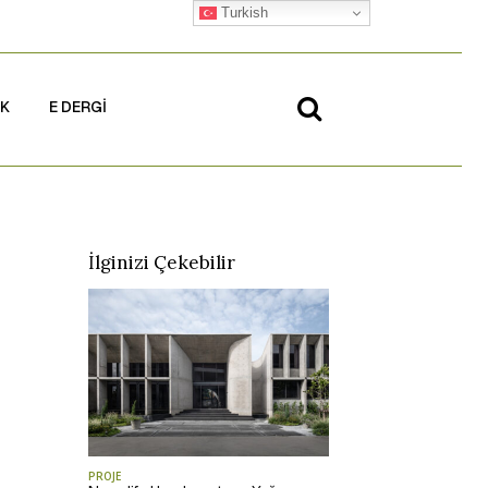
Turkish
İK
E DERGİ
İlginizi Çekebilir
PROJE