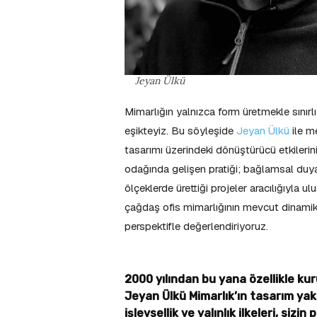
Jeyan Ülkü
Mimarlığın yalnızca form üretmekle sınırl
eşikteyiz. Bu söyleşide
Jeyan Ülkü
ile m
tasarımı üzerindeki dönüştürücü etkilerin
odağında gelişen pratiği; bağlamsal duyarl
ölçeklerde ürettiği projeler aracılığıyla 
çağdaş ofis mimarlığının mevcut dinamikl
perspektifle değerlendiriyoruz.
2000 yılından bu yana özellikle k
Jeyan Ülkü Mimarlık’ın tasarım yak
işlevsellik ve yalınlık ilkeleri, siz