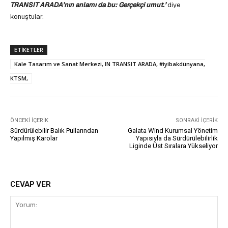
TRANSIT ARADA’nın anlamı da bu: Gerçekçi umut.’
diye
konuştular.
ETIKETLER
Kale Tasarım ve Sanat Merkezi, IN TRANSIT ARADA, #iyibakdünyana,
KTSM,
ÖNCEKI İÇERIK
SONRAKI İÇERIK
Sürdürülebilir Balık Pullarından
Galata Wind Kurumsal Yönetim
Yapılmış Karolar
Yapısıyla da Sürdürülebilirlik
Liginde Üst Sıralara Yükseliyor
CEVAP VER