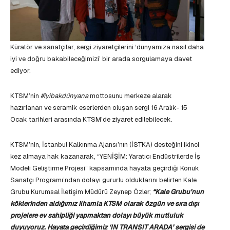
Küratör ve sanatçılar, sergi ziyaretçilerini ‘dünyamıza nasıl daha
iyi ve doğru bakabileceğimizi’ bir arada sorgulamaya davet
ediyor.
KTSM’nin
#iyibakdünyana
mottosunu merkeze alarak
hazırlanan ve seramik eserlerden oluşan sergi 16 Aralık- 15
Ocak tarihleri arasında KTSM’de ziyaret edilebilecek.
KTSM’nin, İstanbul Kalkınma Ajansı’nın (İSTKA) desteğini ikinci
kez almaya hak kazanarak, “YENİŞİM: Yaratıcı Endüstrilerde İş
Modeli Geliştirme Projesi” kapsamında hayata geçirdiği Konuk
Sanatçı Programı’ndan dolayı gururlu olduklarını belirten Kale
Grubu Kurumsal İletişim Müdürü Zeynep Özler;
“Kale Grubu’nun
köklerinden aldığımız ilhamla KTSM olarak özgün ve sıra dışı
projelere ev sahipliği yapmaktan dolayı büyük mutluluk
duyuyoruz. Hayata geçirdiğimiz ‘IN TRANSIT ARADA’ sergisi de