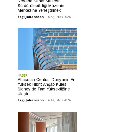
Nevada Sanat Müzesi:
Sürdürülebilirliği Müzenin
Merkezine Yerleştirmek
Ezgi Johansson
-
6 Ağustos 2026
HABER
Atlassian Central: Dünyanın En
Yüksek Hibrit Ahşap Kulesi
Sidney’de Tam Yüksekliğine
Ulaştı
Ezgi Johansson
-
6 Ağustos 2026