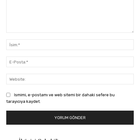
Yorum:
İsi
E-
Pos
Web
Ismimi, e-postamı ve web sitemi bir dahaki sefere bu
tarayıcıya kaydet.