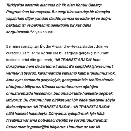
Türkiye’de seramik alanında bir ilk olan Konuk Sanatçı
Programı’nın bir meyvesi. Bu sergi bize sıra dışı bir deneyim
yaşatırken diğer yandan da dünyamıza ne kadar iyi ve doğru
baktığımızı ve bakmamız gerektiğini bir kez daha
sorgulatacak.”
diye konuştu.
Serginin sanatçıları Élodie Alexandre-Reyaz Badaruddin ve
küratörü Sait Fehmi Ağduk ise bu sergiyle gerçekçi bir umut
beslediklerini dile getirerek; ‘
‘IN TRANSIT ARADA’ hem
durağanlık hem de ilerleme iradesi. Bu sergideki işlerle umut
vermek istiyoruz, karamsarlığa saplanıp kalma lüksümüz yok.
Ama aynı zamanda gerçekçiyiz, gezegenimizin tehlike altında
olduğunu biliyoruz. Küresel sorunlarımızın ağırlığını
omuzlarımızda hissediyor, bununla birlikte harekete geçmek
istiyoruz. Bu durumu hep birlikte yeni bir ifade türeterek şöyle
ifade ediyoruz: ‘IN TRANSIT ARADA’…
‘IN TRANSIT ARADA’
hâlâ hareket halindeyiz. Dünyamızı iyileştirmek için hâlâ
fırsatımız var ama polyanacı değiliz ve sorumluluklarımızı
üstlenmemiz gerektiğini biliyoruz. Umudumuz var. IN