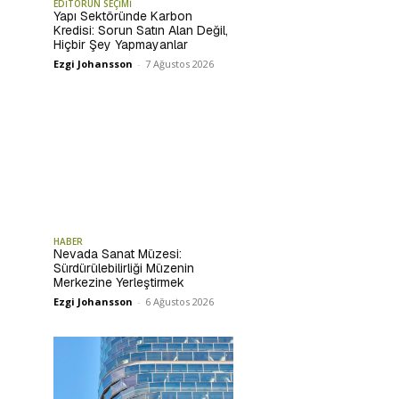
EDİTÖRÜN SEÇİMİ
Yapı Sektöründe Karbon
Kredisi: Sorun Satın Alan Değil,
Hiçbir Şey Yapmayanlar
Ezgi Johansson
-
7 Ağustos 2026
HABER
Nevada Sanat Müzesi:
Sürdürülebilirliği Müzenin
Merkezine Yerleştirmek
Ezgi Johansson
-
6 Ağustos 2026