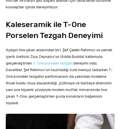
mutfak ve banyo gibi yaşam alanları için tasarlanan bütünsel
konseptler içinde deneyimliyor.
Kaleseramik ile T-One
Porselen Tezgah Deneyimi
Açılışın öne çıkan anlarından biri, Şef Çelebi Rehimov ve yemek
içerik üreticisi Ziya Zeynalov’un (Adda Budda) katılımıyla
gerçekleştirilen
T-One porselen tezgah
deneyimi oldu.
Davetliler, Şef Rehimov’un hazırladığı özel menüyü tadarken T-
One porselen tezgahın performansını da yakından inceleme
fırsatı buldu. Isıya dayanıklılığı, çizilmeye ve darbeye direncinin
yanı sıra hijyenik yüzeyiyle modern mutfak mimarisinde öne
çıkan T-One, gerçekleştirilen şovla konukların beğenisini
topladı.