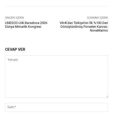
ÖNCEKI İÇERIK
SONRAKI İÇERIK
UNESCO-UIA Barselona 2026
VitrA’dan Türkiye’nin İlk %100 Geri
Dünya Mimarlık Kongresi
Dönüştürülmüş Porselen Karosu:
NovaMarmo
CEVAP VER
Yorum:
İsi