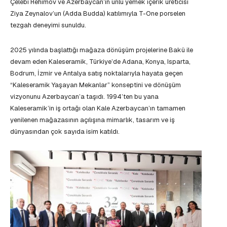
Çelebi Rehimov ve Azerbaycan’ın ünlü yemek içerik üreticisi
Ziya Zeynalov’un (Adda Budda) katılımıyla T-One porselen
tezgah deneyimi sunuldu.
2025 yılında başlattığı mağaza dönüşüm projelerine Bakü ile
devam eden Kaleseramik, Türkiye’de Adana, Konya, Isparta,
Bodrum, İzmir ve Antalya satış noktalarıyla hayata geçen
“Kaleseramik Yaşayan Mekanlar” konseptini ve dönüşüm
vizyonunu Azerbaycan’a taşıdı. 1994’ten bu yana
Kaleseramik’in iş ortağı olan Kale Azerbaycan’ın tamamen
yenilenen mağazasının açılışına mimarlık, tasarım ve iş
dünyasından çok sayıda isim katıldı.