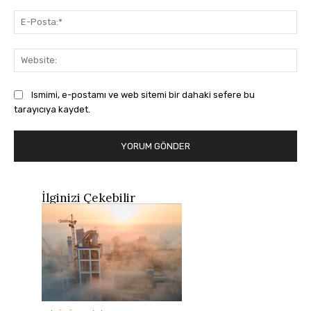
E-
Pos
Web
Ismimi, e-postamı ve web sitemi bir dahaki sefere bu
tarayıcıya kaydet.
İlginizi Çekebilir