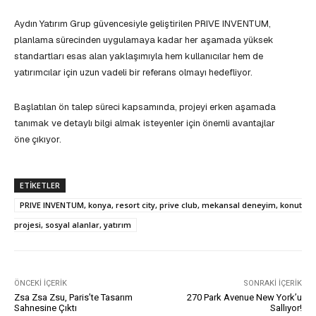
Aydın Yatırım Grup güvencesiyle geliştirilen PRIVE INVENTUM,
planlama sürecinden uygulamaya kadar her aşamada yüksek
standartları esas alan yaklaşımıyla hem kullanıcılar hem de
yatırımcılar için uzun vadeli bir referans olmayı hedefliyor.
Başlatılan ön talep süreci kapsamında, projeyi erken aşamada
tanımak ve detaylı bilgi almak isteyenler için önemli avantajlar
öne çıkıyor.
ETIKETLER
PRIVE INVENTUM, konya, resort city, prive club, mekansal deneyim, konut
projesi, sosyal alanlar, yatırım
ÖNCEKI İÇERIK
SONRAKI İÇERIK
Zsa Zsa Zsu, Paris’te Tasarım
270 Park Avenue New York’u
Sahnesine Çıktı
Sallıyor!