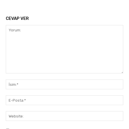
CEVAP VER
Yorum:
İsi
E-
Pos
Web