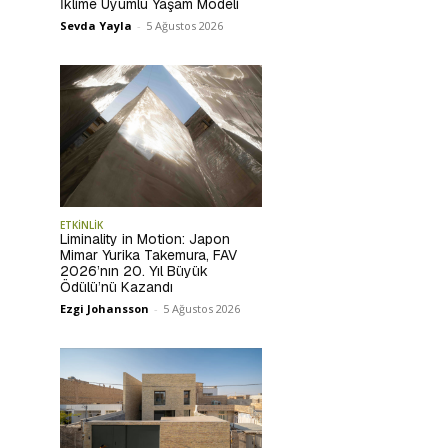
İklime Uyumlu Yaşam Modeli
Sevda Yayla
-
5 Ağustos 2026
ETKİNLİK
Liminality in Motion: Japon
Mimar Yurika Takemura, FAV
2026’nın 20. Yıl Büyük
Ödülü’nü Kazandı
Ezgi Johansson
-
5 Ağustos 2026